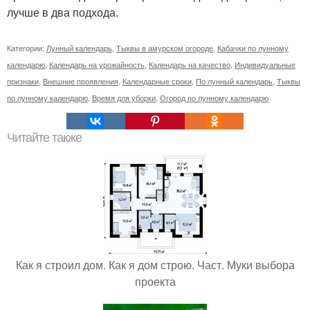
лучше в два подхода.
Категории:
Лунный календарь
,
Тыквы в амурском огороде
,
Кабачки по лунному
календарю
,
Календарь на урожайность
,
Календарь на качество
,
Индивидуальные
признаки
,
Внешние проявления
,
Календарные сроки
,
По лунный календарь
,
Тыквы
по лунному календарю
,
Время для уборки
,
Огород по лунному календарю
Читайте также
Как я строил дом. Как я дом строю. Част. Муки выбора
проекта