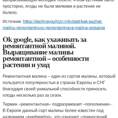
просторно, ягоды не были мелкими и растение не
болело.
Источник:
https://dachnayazhizn.info/stati/kak-sazhat-
malinu-remontantnuyu-remontantnaya-malina-opisanie
Ok google, как ухаживать за
ремонтантной малиной.
Выращивание малины
ремонтантной – особенности
растения и уход
Ремонтантная малина – один из сортов малины, который
пользуется популярностью в странах Европы и СНГ
благодаря своей уникальной способности приносить
плоды несколько раз за сезон.
Термин «ремонтантная» подразумевает «пополнение».
В Европе данный сорт малины более известен под
названием «everbearing», что означает «приносящий