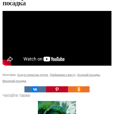
посадка
Категории:
Уход в открытом грунте
,
Требования к месту
,
Осенний посадка
,
Весенний посадка
Читайте также