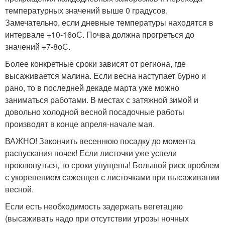
температурных значений выше 0 градусов.
Замечательно, если дневные температуры находятся в
интервале +10-16
о
С. Почва должна прогреться до
значений +7-8
о
С.
Более конкретные сроки зависят от региона, где
высаживается малина. Если весна наступает бурно и
рано, то в последней декаде марта уже можно
заниматься работами. В местах с затяжной зимой и
довольно холодной весной посадочные работы
производят в конце апреля-начале мая.
ВАЖНО! Закончить весеннюю посадку до момента
распускания почек! Если листочки уже успели
проклюнуться, то сроки упущены! Большой риск проблем
с укоренением саженцев с листочками при высаживании
весной.
Если есть необходимость задержать вегетацию
(высаживать надо при отсутствии угрозы ночных