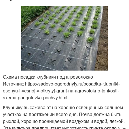
Схема посадки клубники под агроволокно
Источник: https://sadovo-ogorodnyiy.ru/posadka-klubniki-
osenyu-i-vesnoj-v-otkrytyj-grunt-na-agrovolokno-tonkosti-
sxema-podgotovka-pochvy.html
Клубнику высаживают на хорошо освещенных солнцем
участках на протяжении всего дня. Почва должна быть
рыхлой, хорошо проницаемой воздухом и водой, легкой.
Эта культура предпочитает кислотность грунта около 5,5-