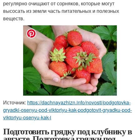
регулярно очищают от сорняков, которые могут
высосать из земли часть питательных и полезных
веществ.
Источник:
https://dachnayazhizn.info/novosti/podgotovka-
gryadki-osenyu-pod-viktoriyu-kak-podgotovit-gryadku-pod-
viktoriyu-osenyu-kak-i
Подготовить грядку под клубнику в
августе. Подготовка грядки под