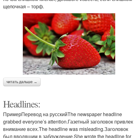
щелочная – торф.
читать дальше →
Headlines:
ПримерПеревод на русскийThe newspaper headline
grabbed everyone’s attention.Газетный заголовок привлек
внимание всех.The headline was misleading.Заголовок
был вводящим в заблуждение.She wrote the headline for