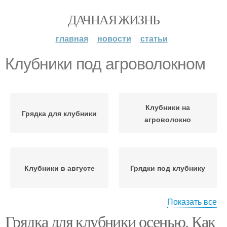
ДАЧНАЯ ЖИЗНЬ
главная
новости
статьи
Клубники под агроволокном
Клубники на
Грядка для клубники
агроволокно
Клубники в августе
Грядки под клубнику
Показать все
Грядка для клубники осенью. Как
Участок под клубнику
Грядки для клубники