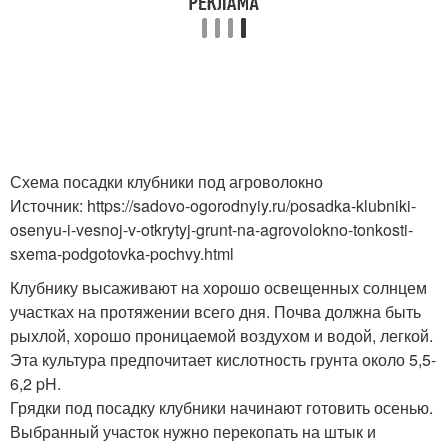
Схема посадки клубники под агроволокно
Источник: https://sadovo-ogorodnyiy.ru/posadka-klubniki-
osenyu-i-vesnoj-v-otkrytyj-grunt-na-agrovolokno-tonkosti-
sxema-podgotovka-pochvy.html
Клубнику высаживают на хорошо освещенных солнцем
участках на протяжении всего дня. Почва должна быть
рыхлой, хорошо проницаемой воздухом и водой, легкой.
Эта культура предпочитает кислотность грунта около 5,5-
6,2 pH.
Грядки под посадку клубники начинают готовить осенью.
Выбранный участок нужно перекопать на штык и