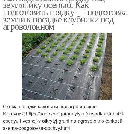
землянику осенью. Как
подготовить грядку — подготовка
земли к посадке клубники под
агроволокном
Схема посадки клубники под агроволокно
Источник: https://sadovo-ogorodnyiy.ru/posadka-klubniki-
osenyu-i-vesnoj-v-otkrytyj-grunt-na-agrovolokno-tonkosti-
sxema-podgotovka-pochvy.html