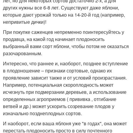
лет, но для некоторых сортов достаточно 2-х, а для
других нужны все 6-8 лет. Существуют даже яблони,
которые дают урожай только на 14-20-й год (например,
непривитые дички)!
При покупке саженцев непременно поинтересуйтесь у
продавца, на какой год начинает плодоносить
выбранный вами сорт яблони, чтобы потом не оказаться
разочарованным.
Интересно, что раннее и, наоборот, позднее вступление
в плодоношение – признаки сортовые, однако их
проявление зависит также и от условий произрастания.
Например, потенциальная скороплодность может
исчезнуть при подмерзании деревьев, а использование
определенных агроприемов ( прививка , отгибание
ветвей и др.) может ускорить созревание плодов у
изначально позднеплодных сортов.
И наоборот, если ваша яблоня уже "в годах", она может
перестать плодоносить просто в силу почтенного