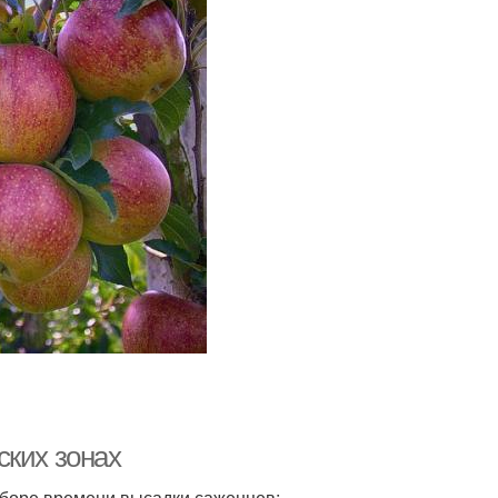
ских зонах
ыборе времени высадки саженцев: