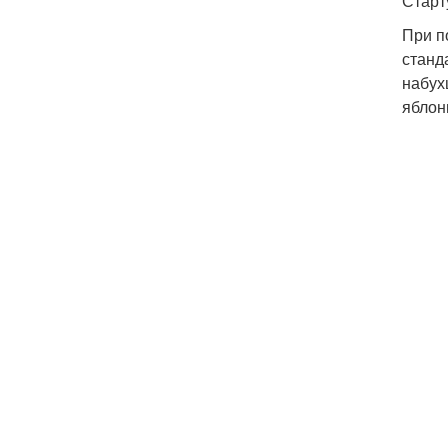
Старт
При п
станд
набух
яблон