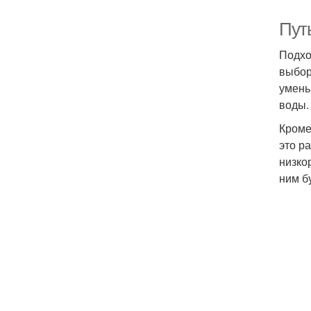
Путь
Подхо
выбор
умень
воды.
Кроме
это р
низко
ним б