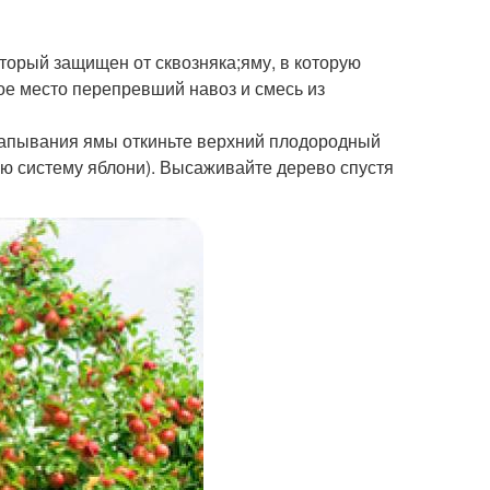
торый защищен от сквозняка;яму, в которую
ное место перепревший навоз и смесь из
капывания ямы откиньте верхний плодородный
ую систему яблони). Высаживайте дерево спустя