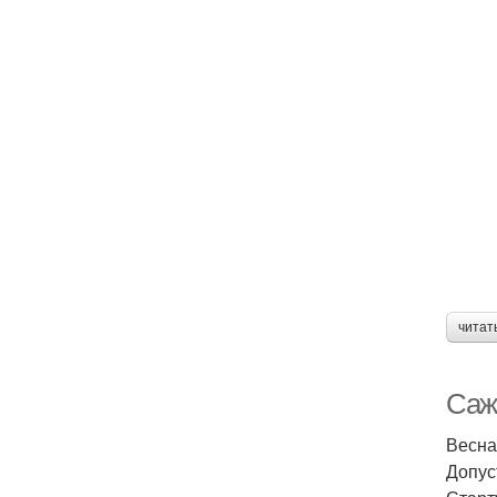
читат
Саж
Весна
Допус