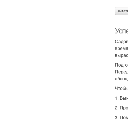
читат
Успе
Садов
время
вырас
Подго
Перед
яблок
Чтобы
1. Вы
2. Пр
3. По