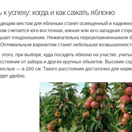
 к успеху: когда и как сажать яблоню
дящим местом для яблоньки станет освещенный и надежно
ом считается юго-восточная, южная или юго-западная сторо
шает плодоношение. Нежелательна переувлажненнаяили бл
 Оптимальным вариантом станет небольшая возвышенност
 этого, при выборе, куда посадить яблоню на участке, учит
асстояние от забора и других крупных объектов. Высокие с
рослые — в 200 см. Такого расстояния достаточно для норм
удет удобно.