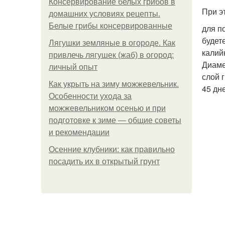
Консервирование белых грибов в
При э
домашних условиях рецепты.
Белые грибы консервированные
для п
будет
Лягушки земляные в огороде. Как
калий
привлечь лягушек (жаб) в огород:
Диаме
личный опыт
слой 
Как укрыть на зиму можжевельник.
45 дн
Особенности ухода за
можжевельником осенью и при
подготовке к зиме — общие советы
и рекомендации
Осенние клубники: как правильно
посадить их в открытый грунт