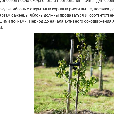
ует сезон после схода снега и прогревания почвы, для сре
окупке яблонь с открытыми корнями риски выше, посадка д
артам саженцы яблонь должны продаваться и, соответствен
шими почками. Период до начала активного сокодвижения 
и.