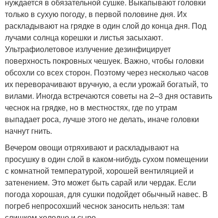
нуждается в обязательной сушке. Выкапывают головки
только в сухую погоду, в первой половине дня. Их
раскладывают на грядке в один слой до конца дня. Под
лучами солнца корешки и листья засыхают.
Ультрафиолетовое излучение дезинфицирует
поверхность покровных чешуек. Важно, чтобы головки
обсохли со всех сторон. Поэтому через несколько часов
их переворачивают вручную, а если урожай богатый, то
вилами. Иногда встречаются советы на 2–3 дня оставить
чеснок на грядке, но в местностях, где по утрам
выпадает роса, лучше этого не делать, иначе головки
начнут гнить.
Вечером овощи отряхивают и раскладывают на
просушку в один слой в каком-нибудь сухом помещении
с комнатной температурой, хорошей вентиляцией и
затенением. Это может быть сарай или чердак. Если
погода хорошая, для сушки подойдет обычный навес. В
погреб непросохший чеснок заносить нельзя: там
слишком холодно и сыро.