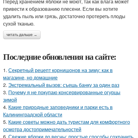
Перед хранением яблоки не моют, так как влага может
привести к образованию плесени. Если вы хотите
удалить пыль или грязь, достаточно протереть плоды
сухой тканью.
читать дальше →
Последние обновления на сайте:
1.
Секретный рецепт корнишонов на зиму: как в
магазине, но домашние
2.
Экстремальный вызов: съешь банку за один раз
3.
Почему я не покупаю консервированные огурцы
зимой
4.
Какие природные заповедники и парки есть в
Калининградской области
5.
Какие советы можно дать туристам для комфортного
осмотра достопримечательностей
6.
Свежие яблоки до весны: простые способы сохранить