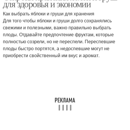
для здоровья и экономии
холодильника
хранения
Как выбрать яблоки и груши для хранения
Для того чтобы яблоки и груши долго сохранялись
свежими и полезными, важно правильно выбрать
Груши к хранению
Условия для хранения
плоды. Отдавайте предпочтение фруктам, которые
полностью созрели, но не переспели. Переспевшие
плоды быстро портятся, а недоспевшие могут не
приобрести свойственный им вкус и аромат.
Груши перед хранением
Масло для хранения
Масло перед хранением
Чеснок к хранению
Материалы для
Зеленая плесень
хранения