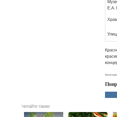
Музе
Е.А.
Храм
Улиц
Красн
краси
конце
Категори
Понр
Читайте также