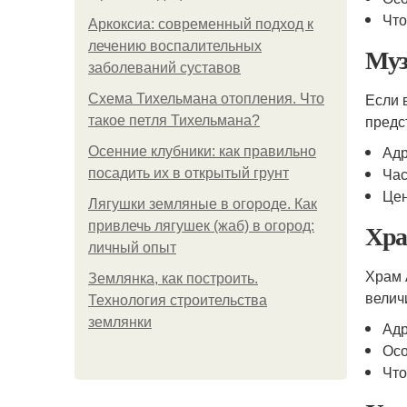
Что
Аркоксиа: современный подход к
лечению воспалительных
Муз
заболеваний суставов
Если 
Схема Тихельмана отопления. Что
предс
такое петля Тихельмана?
Адр
Осенние клубники: как правильно
Час
посадить их в открытый грунт
Цен
Лягушки земляные в огороде. Как
Хра
привлечь лягушек (жаб) в огород:
личный опыт
Храм 
Землянка, как построить.
велич
Технология строительства
землянки
Адр
Осо
Что