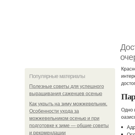
Дос
оче
Красн
интер
Популярные материалы
досто
Полезные советы для успешного
Пар
выращивания саженцев осенью
Как укрыть на зиму можжевельник.
Одно 
Особенности ухода за
оазис
можжевельником осенью и при
подготовке к зиме — общие советы
Адр
и рекомендации
Осо