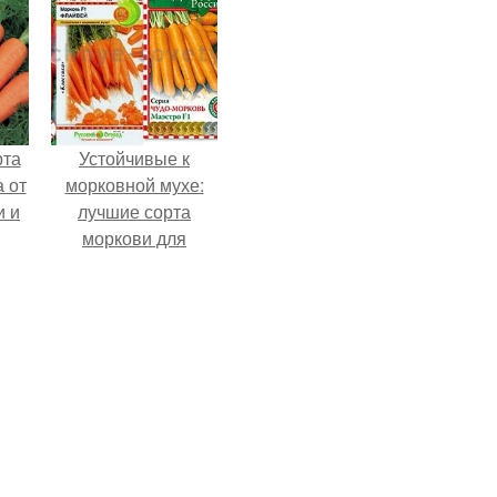
рта
Устойчивые к
 от
морковной мухе:
и и
лучшие сорта
моркови для
Подмосковья