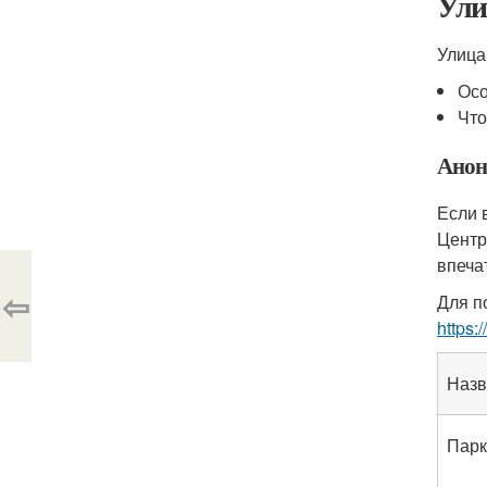
Ули
Улица
Осо
Что
Анон
Если 
Центр
впеча
⇦
Для п
https:
Назв
Парк