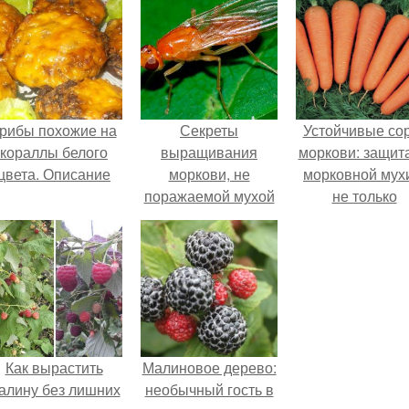
рибы похожие на
Секреты
Устойчивые со
кораллы белого
выращивания
моркови: защита
цвета. Описание
моркови, не
морковной мух
поражаемой мухой
не только
Как вырастить
Малиновое дерево:
алину без лишних
необычный гость в