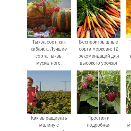
Тыква сорт, как
Беспроигрышные
Г
кабачок. Лучшие
сорта моркови: 12
сорта тыквы
рекомендаций для
мускатного,
высокого урожая
твердокорого и
крупноплодного
вида
Как выращивать
Простая и
малину с
подробная
м