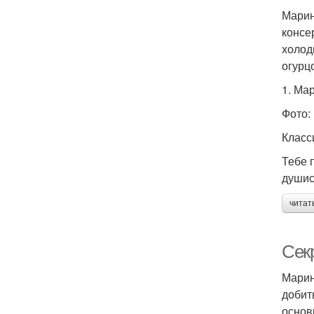
Марин
консе
холод
огурц
1. Ма
Фото: 
Класс
Тебе п
душис
читат
Сек
Марин
добит
основ