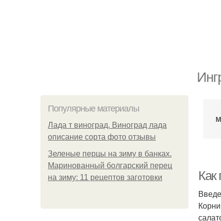
Инг
Популярные материалы
М
Лада т виноград. Виноград лада
описание сорта фото отзывы
Зеленые перцы на зиму в банках.
Маринованный болгарский перец
Как
на зиму: 11 рецептов заготовки
Введ
Корни
салат