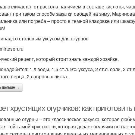
ад отличается от рассола наличием в составе кислоты, чащ
рвант при таком способе закатки овощей на зиму. Маринова
ильника или погреба – просто в темной кладовке или шка
ов!
ринад со столовым уксусом для огурцов
mirtesen.ru
ический рецепт, который стоит знать каждой хозяйке.
онадобится: 1 л воды, 1,5 ст.л. 9% уксуса, 2 ст.л. соли, 2 ст
того перца, 2 лавровых листа.
ь дальше →
рет хрустящих огурчиков: как приготови
ованные огурцы – это классическая закуска, которая любим
ься той самой хрусткости, которая делает огурчики по-наст
ные секреты приготовления идеальных маринованных огурц