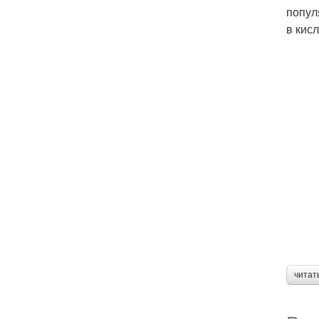
попул
в кис
читат