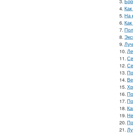
3.
Бор
4.
Как
5.
На 
6.
Как
7.
Пол
8.
Экс
9.
Луч
10.
Ле
11.
Се
12.
Се
13.
По
14.
Ве
15.
Хр
16.
По
17.
По
18.
Ка
19.
Не
20.
По
21.
Лу