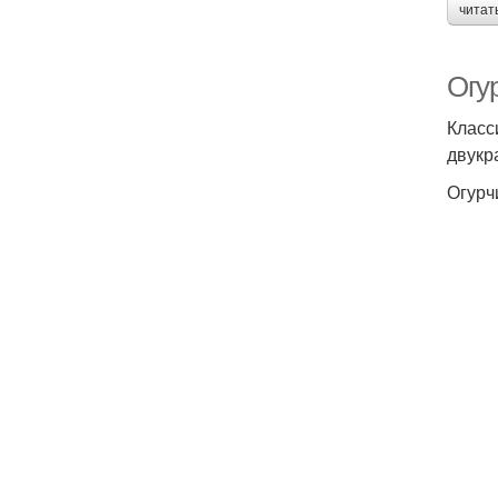
читат
Огур
Класс
двукр
Огурч