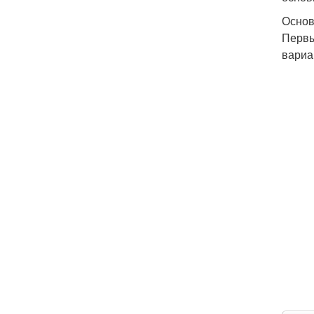
Основ
Первы
вариа