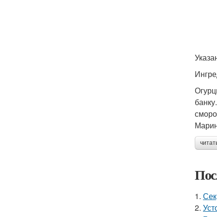
Указа
Ингре
Огурц
банку
сморо
Марин
читат
Пос
1.
Сек
2.
Уст