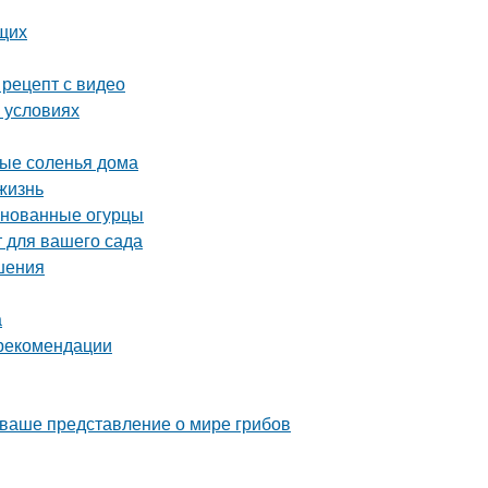
ющих
 рецепт с видео
 условиях
ные соленья дома
жизнь
ринованные огурцы
 для вашего сада
шения
а
 рекомендации
 ваше представление о мире грибов