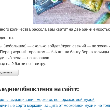
нного количества рассола вам хватит на две банки емкостью
диенты:
ы (небольшие) — сколько войдет.Укроп свежий — по желани
.Перец черный горошком — 5-6 шт. на банку.Зерна горчицы —
дины/хрена — по желанию.
ад на 2 банки по 1 литру:
ь дальше →
ледние обновления на сайте:
реты выращивания моркови, не поражаемой мухой
ойчивые сорта моркови: защита от морковной мухи и не тол