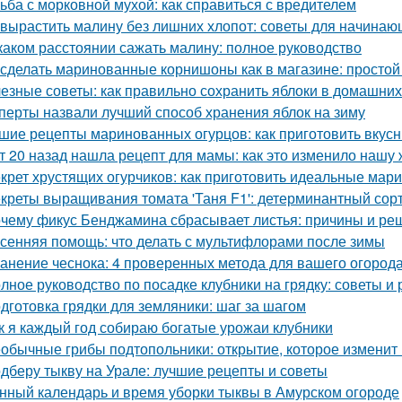
ьба с морковной мухой: как справиться с вредителем
 вырастить малину без лишних хлопот: советы для начина
каком расстоянии сажать малину: полное руководство
 сделать маринованные корнишоны как в магазине: простой
езные советы: как правильно сохранить яблоки в домашних
перты назвали лучший способ хранения яблок на зиму
шие рецепты маринованных огурцов: как приготовить вкус
т 20 назад нашла рецепт для мамы: как это изменило нашу 
крет хрустящих огурчиков: как приготовить идеальные ма
креты выращивания томата 'Таня F1': детерминантный сорт
чему фикус Бенджамина сбрасывает листья: причины и ре
сенняя помощь: что делать с мультифлорами после зимы
анение чеснока: 4 проверенных метода для вашего огород
лное руководство по посадке клубники на грядку: советы и
дготовка грядки для земляники: шаг за шагом
к я каждый год собираю богатые урожаи клубники
обычные грибы подтопольники: открытие, которое изменит
дберу тыкву на Урале: лучшие рецепты и советы
нный календарь и время уборки тыквы в Амурском огороде