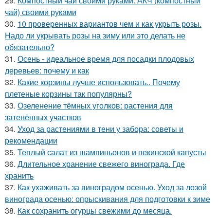
29.
Компостный чай своими руками. АКЧ (компостный
чай) своими руками
30.
10 проверенных вариантов чем и как укрыть розы.
Надо ли укрывать розы на зиму или это делать не
обязательно?
31.
Осень - идеальное время для посадки плодовых
деревьев: почему и как
32.
Какие корзины лучше использовать.. Почему
плетеные корзины так популярны?
33.
Озеленение тёмных уголков: растения для
затенённых участков
34.
Уход за растениями в тени у забора: советы и
рекомендации
35.
Теплый салат из шампиньонов и пекинской капусты
36.
Длительное хранение свежего винограда. Где
хранить
37.
Как ухаживать за виноградом осенью. Уход за лозой
винограда осенью: опрыскивания для подготовки к зиме
38.
Как сохранить огурцы свежими до месяца.