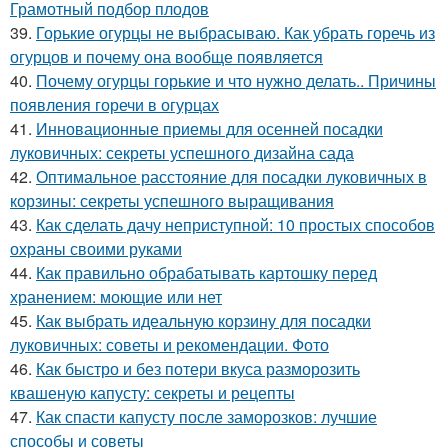
Грамотный подбор плодов
39.
Горькие огурцы не выбрасываю. Как убрать горечь из
огурцов и почему она вообще появляется
40.
Почему огурцы горькие и что нужно делать.. Причины
появления горечи в огурцах
41.
Инновационные приемы для осенней посадки
луковичных: секреты успешного дизайна сада
42.
Оптимальное расстояние для посадки луковичных в
корзины: секреты успешного выращивания
43.
Как сделать дачу неприступной: 10 простых способов
охраны своими руками
44.
Как правильно обрабатывать картошку перед
хранением: моющие или нет
45.
Как выбрать идеальную корзину для посадки
луковичных: советы и рекомендации. Фото
46.
Как быстро и без потери вкуса разморозить
квашеную капусту: секреты и рецепты
47.
Как спасти капусту после заморозков: лучшие
способы и советы