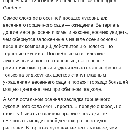
Горшечная композиция из тюльпанов. © Teddington
Gardener
Самое сложное в осенней посадке луковиц для
весеннего горшечного сада — ожидание. Вытерпеть
долгие месяцы осени и зимы и наконец воочию увидеть,
чем обернутся заложенные в начале осени основы
весенних композиций, действительно нелегко. Но
терпение окупится. Волшебные классические
луковичные и экзоты, солнечные, пастельные,
романтические краски и удивительно нежные формы
только на вид хрупких цветков станут главным
украшением весеннего сада и поразят гораздо большей
мощью цветения, чем при обычном подходе.
А вот в остальном осенняя закладка горшечного
луковичного сада очень проста. В первую очередь не
стоит забывать о главном правиле посадки: не
смешивать между собой десятки разных видов
растений. В горшках луковичные тем красивее, чем