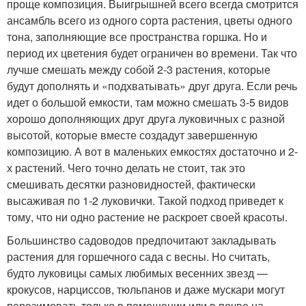
проще композиция. Выигрышней всего всегда смотрится
ансамбль всего из одного сорта растения, цветы одного
тона, заполняющие все пространства горшка. Но и
период их цветения будет ограничен во времени. Так что
лучше смешать между собой 2-3 растения, которые
будут дополнять и «подхватывать» друг друга. Если речь
идет о большой емкости, там можно смешать 3-5 видов
хорошо дополняющих друг друга луковичных с разной
высотой, которые вместе создадут завершенную
композицию. А вот в маленьких емкостях достаточно и 2-
х растений. Чего точно делать не стоит, так это
смешивать десятки разновидностей, фактически
высаживая по 1-2 луковички. Такой подход приведет к
тому, что ни одно растение не раскроет своей красоты.
Большинство садоводов предпочитают закладывать
растения для горшечного сада с весны. Но считать,
будто луковицы самых любимых весенних звезд —
крокусов, нарциссов, тюльпанов и даже мускари могут
перезимовать только в помещении или в почве на