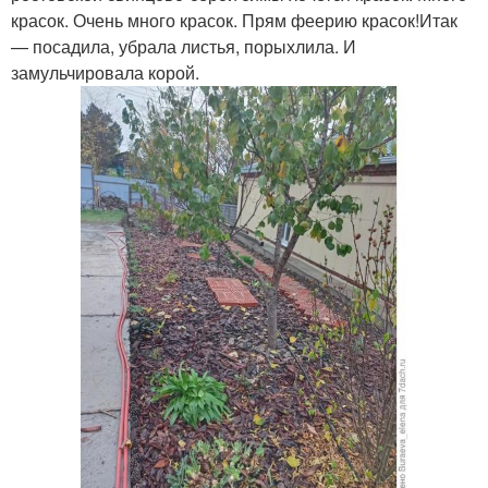
красок. Очень много красок. Прям феерию красок!Итак
— посадила, убрала листья, порыхлила. И
замульчировала корой.