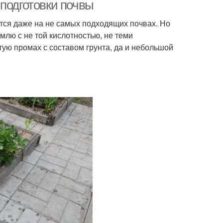
подготовки почвы
ется даже на не самых подходящих почвах. Но
емлю с не той кислотностью, не теми
ники для осенней
Требования к посадке
стую промах с составом грунта, да и небольшой
посадки