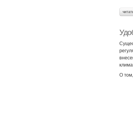
читат
Удо
Сущес
регул
внесе
клима
О том