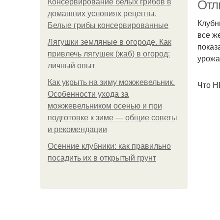
Консервирование белых грибов в
Отл
домашних условиях рецепты.
Клубн
Белые грибы консервированные
все ж
Лягушки земляные в огороде. Как
По
показ
привлечь лягушек (жаб) в огород:
урожа
личный опыт
Как укрыть на зиму можжевельник.
Что Н
П
Особенности ухода за
можжевельником осенью и при
подготовке к зиме — общие советы
и рекомендации
Осенние клубники: как правильно
посадить их в открытый грунт