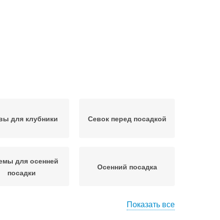
вы для клубники
Севок перед посадкой
емы для осенней
Осенний посадка
посадки
Показать все
пповые посадки
Посадки на газоне