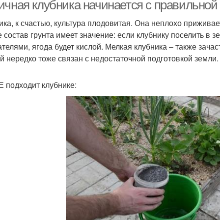
посадке
посадке
ичная клубника начинается с правильной 
ика, к счастью, культура плодовитая. Она неплохо прижива
е состав грунта имеет значение: если клубнику поселить в з
Клуб
чвы для картофеля
Почвы для посадки
ателями, ягода будет кислой. Мелкая клубника – также зача
й нередко тоже связан с недостаточной подготовкой земли.
Е подходит клубнике:
осадки по лунному
Посадки в зависимости
календарю