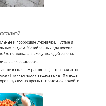
посадкой
больные и проросшие луковички. Пустые и
ельным рядком. У отобранных для посева
 шейке не мешала выходу молодой зелени.
живающих растворах:
ько же в соляном растворе (1 столовая ложка
роса (1 чайная ложка вещества на 10 л воды).
воров, лук нужно промыть проточной водой, и