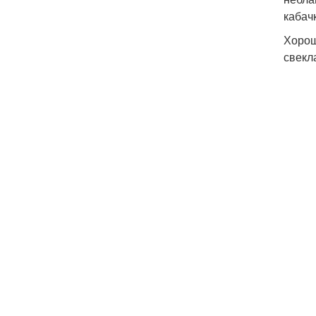
кабач
Хорош
свекл