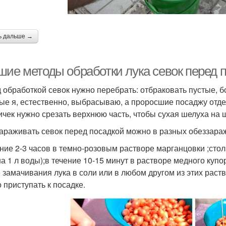
ь дальше →
шие методы обработки лука севок перед 
 обработкой севок нужно перебрать: отбраковать пустые, 
ые я, естественно, выбрасываю, а проросшие посаджу отд
ичек нужно срезать верхнюю часть, чтобы сухая шелуха на
араживать севок перед посадкой можно в разных обеззара
ение 2-3 часов в темно-розовым растворе марганцовки ;стол
на 1 л воды);в течение 10-15 минут в растворе медного купо
 замачивания лука в соли или в любом другом из этих раст
 приступать к посадке.