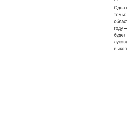
Одна 
темы:
облас
году 
будет
луков
выкоп