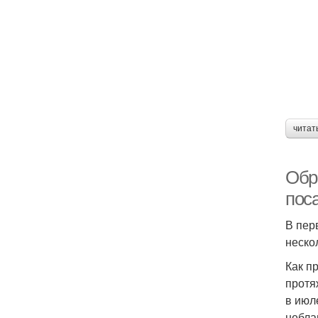
читат
Обр
поса
В пер
неско
Как п
протя
в июл
небла