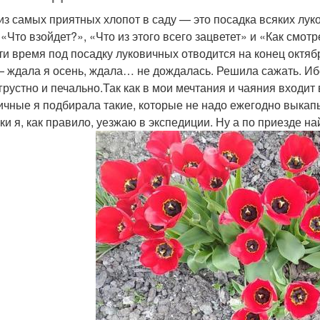
из самых приятных хлопот в саду — это посадка всяких лу
 «Что взойдет?», «Что из этого всего зацветет» и «Как смот
ти время под посадку луковичных отводится на конец октябр
— ждала я осень, ждала… не дождалась. Решила сажать. Иб
 грустно и печально.Так как в мои мечтания и чаяния входит
ичные я подбирала такие, которые не надо ежегодно выкапы
ки я, как правило, уезжаю в экспедиции. Ну а по приезде на