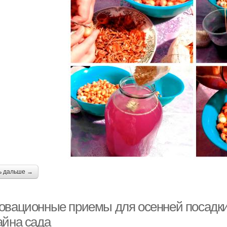
ь дальше →
овационные приемы для осенней посадки
айна сада