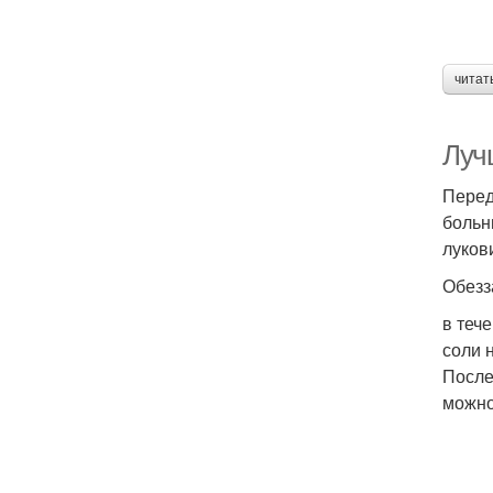
читат
Луч
Перед
больн
луков
Обезз
в теч
соли 
После
можно