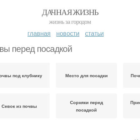
ДАЧНАЯ ЖИЗНЬ
жизнь за городом
главная
новости
статьи
вы перед посадкой
очвы под клубнику
Место для посадки
Поч
Сорняки перед
При
Севок из почвы
посадкой
кстуры при осенней
Дизайн при осенней
Гру