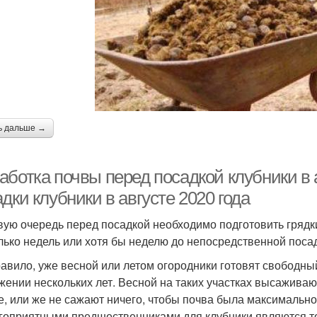
ь дальше →
аботка почвы перед посадкой клубники в 
дки клубники в августе 2020 года
вую очередь перед посадкой необходимо подготовить грядки
лько недель или хотя бы неделю до непосредственной посад
равило, уже весной или летом огородники готовят свободный
жении нескольких лет. Весной на таких участках высаживаю
е, или же не сажают ничего, чтобы почва была максимально 
гоприятными предшественниками для клубники являются том