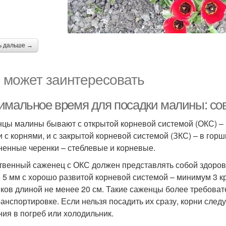
ь дальше →
 может заинтересовать
имальное время для посадки малины: со
цы малины бывают с открытой корневой системой (ОКС) – 
и с корнями, и с закрытой корневой системой (ЗКС) – в гор
ненные черенки – стеблевые и корневые.
твенный саженец с ОКС должен представлять собой здоровы
 5 мм с хорошо развитой корневой системой – минимум 3 
ков длиной не менее 20 см. Такие саженцы более требоват
ранспортировке. Если нельзя посадить их сразу, корни след
ния в погреб или холодильник.