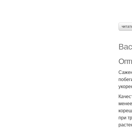
читат
Вас
Опт
Сажен
побег
укоре
Качес
менее
кореш
при т
расте