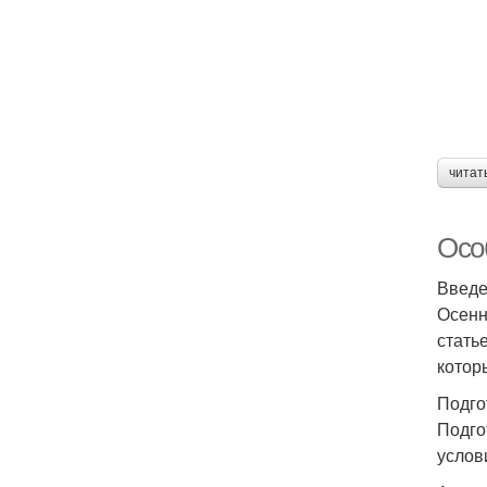
читат
Осо
Введ
Осенн
стать
котор
Подго
Подго
услов