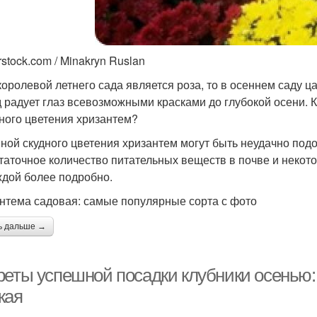
rstock.com / Minakryn Ruslan
королевой летнего сада является роза, то в осеннем саду ц
д радует глаз всевозможными красками до глубокой осени. 
ного цветения хризантем?
ной скудного цветения хризантем могут быть неудачно под
таточное количество питательных веществ в почве и некот
ждой более подробно.
нтема садовая: самые популярные сорта с фото
ь дальше →
реты успешной посадки клубники осень
жая