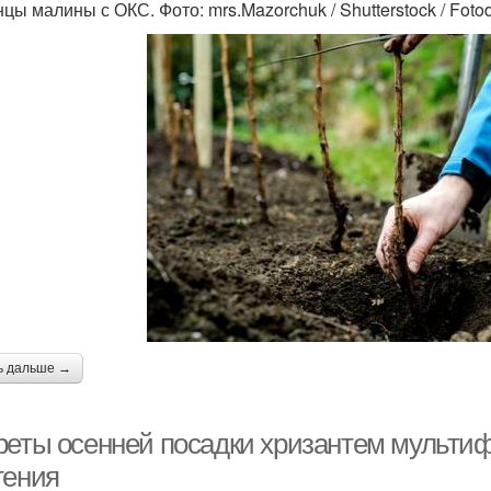
цы малины с ОКС. Фото: mrs.Mazorchuk / Shutterstock / Fot
ь дальше →
реты осенней посадки хризантем мультиф
тения