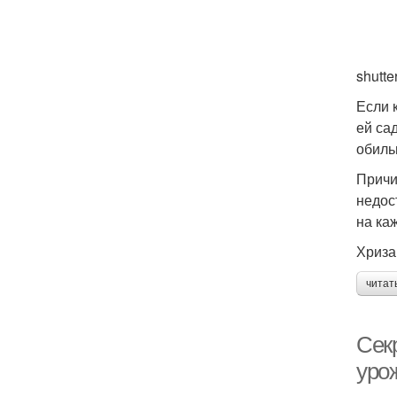
shutte
Если 
ей са
обиль
Причи
недос
на ка
Хриза
читат
Сек
уро