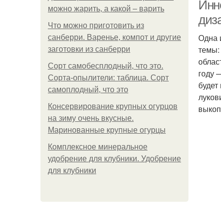
Инн
можно жарить, а какой – варить
диз
Что можно приготовить из
Одна 
санберри. Варенье, компот и другие
темы:
заготовки из санберри
облас
Сорт самобесплодный, что это.
году 
Сорта-опылители: таблица. Сорт
будет
самоплодный, что это
луков
Консервирование крупных огурцов
выкоп
на зиму очень вкусные.
Маринованные крупные огурцы
Комплексное минеральное
удобрение для клубники. Удобрение
для клубники