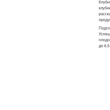
Клубн
клубн
расск
проду
Подго
Успеш
плодо
до 6,