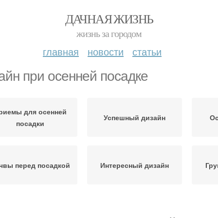
ДАЧНАЯ ЖИЗНЬ
жизнь за городом
главная
новости
статьи
айн при осенней посадке
риемы для осенней
Успешный дизайн
Ос
посадки
чвы перед посадкой
Интересный дизайн
Гру
енденции в дизайне