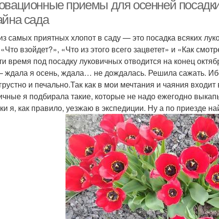
овационные приемы для осенней посадки
айна сада
из самых приятных хлопот в саду — это посадка всяких лу
 «Что взойдет?», «Что из этого всего зацветет» и «Как смот
ти время под посадку луковичных отводится на конец октябр
— ждала я осень, ждала… не дождалась. Решила сажать. Иб
 грустно и печально.Так как в мои мечтания и чаяния входит
ичные я подбирала такие, которые не надо ежегодно выкапы
ки я, как правило, уезжаю в экспедиции. Ну а по приезде на