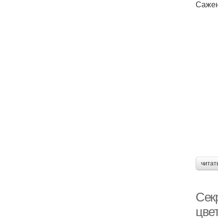
Сажен
читат
Сек
цве