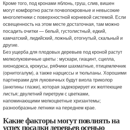
Кроме того, под кронами яблонь, груш, слив, вишен
могут комфортно расти почвопокровные и невысокие
многолетники с поверхностной корневой системой. Если
освещенность на этом месте достаточная, там можно
посадить очитки — белый, густолистный, едкий,
камчатский, лидийский, ложный, отогнутый, скальный и
другие.
Без ущерба для плодовых деревьев под кроной растут
мелколуковичные цветы : мускари, гиацинт, сцилла,
хионодокса, крокусы, рябчики шахматные, птицемлечник
(орнитогалум), а также нарциссы и тюльпаны. Хорошими
партнерами для луковичных будут виола триколор
(анютины глазки), которая задекорирует их желтеющие
листья; двулетний пиретрум с цветками,
напоминающими мелкоцветные хризантемы;
разнообразные летники на переднем крае.
Какие факторы могут повлиять на
успех посадки деревьев осенью