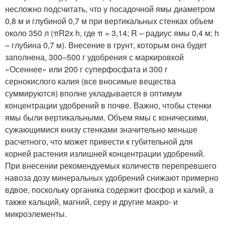
несложно подсчитать, что у посадочной ямы диаметром
0,8 м и глубиной 0,7 м при вертикальных стенках объем
около 350 л (πR
2
x h, где π = 3,14; R – радиус ямы 0,4 м; h
– глубина 0,7 м). Внесение в грунт, которым она будет
заполнена, 300–500 г удобрения с маркировкой
«Осеннее» или 200 г суперфосфата и 300 г
сернокислого калия (все вносимые вещества
суммируются) вполне укладывается в оптимум
концентрации удобрений в почве. Важно, чтобы стенки
ямы были вертикальными. Объем ямы с коническими,
сужающимися книзу стенками значительно меньше
расчетного, что может привести к губительной для
корней растения излишней концентрации удобрений.
При внесении рекомендуемых количеств перепревшего
навоза дозу минеральных удобрений снижают примерно
вдвое, поскольку органика содержит фосфор и калий, а
также кальций, магний, серу и другие макро- и
микроэлементы.