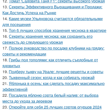
12.
Томат 'Садовита Таня F1': секреты высокого урожая
13.
Секреты Эффективного Выращивания и Продажи:
Как Достичь Успеха на Рынке
14.
Какие музеи Ульяновска считаются обязательными
для посещения
15.
Топ-5 лучших способов хранения чеснока в квартире
16.
Секреты хранения чеснока: как сохранить его
свежесть до следующего урожая
17.
Полное руководство по посадке клубники на грядку:
советы и рекомендации
18.
Грибы под тополями: как отличить съедобные от
ядовитых
19.
Подберу тыкву на Урале: лучшие рецепты и советы
20.
Тыквенный сезон: когда и как собирать урожай
21.
Яблонька в осень: как сделать посадку максимально
эффективной
22.
Посадила яблоню сорта белый налив: от выбора
места до ухода за деревом
23.
Откройте для себя 25 лучших сортов огурцов 2024