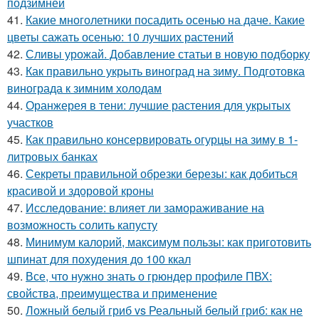
подзимней
41.
Какие многолетники посадить осенью на даче. Какие
цветы сажать осенью: 10 лучших растений
42.
Сливы урожай. Добавление статьи в новую подборку
43.
Как правильно укрыть виноград на зиму. Подготовка
винограда к зимним холодам
44.
Оранжерея в тени: лучшие растения для укрытых
участков
45.
Как правильно консервировать огурцы на зиму в 1-
литровых банках
46.
Секреты правильной обрезки березы: как добиться
красивой и здоровой кроны
47.
Исследование: влияет ли замораживание на
возможность солить капусту
48.
Минимум калорий, максимум пользы: как приготовить
шпинат для похудения до 100 ккал
49.
Все, что нужно знать о грюндер профиле ПВХ:
свойства, преимущества и применение
50.
Ложный белый гриб vs Реальный белый гриб: как не