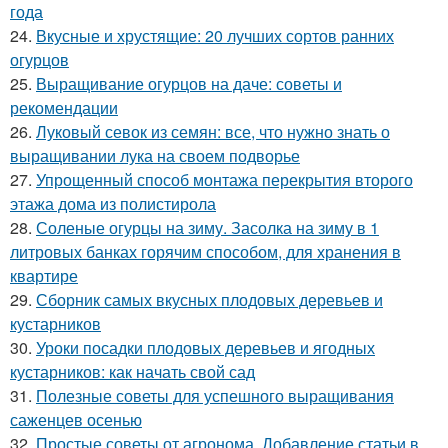
года
24.
Вкусные и хрустящие: 20 лучших сортов ранних
огурцов
25.
Выращивание огурцов на даче: советы и
рекомендации
26.
Луковый севок из семян: все, что нужно знать о
выращивании лука на своем подворье
27.
Упрощенный способ монтажа перекрытия второго
этажа дома из полистирола
28.
Соленые огурцы на зиму. Засолка на зиму в 1
литровых банках горячим способом, для хранения в
квартире
29.
Сборник самых вкусных плодовых деревьев и
кустарников
30.
Уроки посадки плодовых деревьев и ягодных
кустарников: как начать свой сад
31.
Полезные советы для успешного выращивания
саженцев осенью
32.
Простые советы от агронома. Добавление статьи в