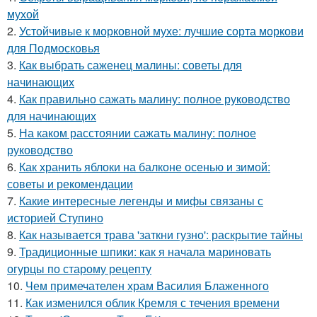
мухой
2.
Устойчивые к морковной мухе: лучшие сорта моркови
для Подмосковья
3.
Как выбрать саженец малины: советы для
начинающих
4.
Как правильно сажать малину: полное руководство
для начинающих
5.
На каком расстоянии сажать малину: полное
руководство
6.
Как хранить яблоки на балконе осенью и зимой:
советы и рекомендации
7.
Какие интересные легенды и мифы связаны с
историей Ступино
8.
Как называется трава 'заткни гузно': раскрытие тайны
9.
Традиционные шпики: как я начала мариновать
огурцы по старому рецепту
10.
Чем примечателен храм Василия Блаженного
11.
Как изменился облик Кремля с течения времени