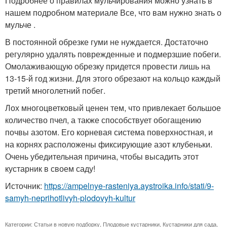
Подробнее о правилах мульчирования можно узнать в
нашем подробном материале Все, что вам нужно знать о
мульче .
В постоянной обрезке гуми не нуждается. Достаточно
регулярно удалять поврежденные и подмерзшие побеги.
Омолаживающую обрезку придется провести лишь на
13-15-й год жизни. Для этого обрезают на кольцо каждый
третий многолетний побег.
Лох многоцветковый ценен тем, что привлекает большое
количество пчел, а также способствует обогащению
почвы азотом. Его корневая система поверхностная, и
на корнях расположены фиксирующие азот клубеньки.
Очень убедительная причина, чтобы высадить этот
кустарник в своем саду!
Источник:
https://ampelnye-rasteniya.aystroika.info/stati/9-
samyh-neprihotlivyh-plodovyh-kultur
Категории:
Статьи в новую подборку
,
Плодовые кустарники
,
Кустарники для сада
,