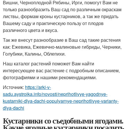
Вишни, Черноплодной Рябины, Ирги, помогут Вам не
только разнообразить Ваш сад по различным окраскам
листвы, формам кроны кустарников, а так же придать
Вашему саду и практическую пользу от плодов
различного цвета и вкуса.
Так же внесут разнообразие в Ваш сад такие растения
как: Ежевика, Ежевично-малиновые гибриды, Черники,
Голубики, Калины, Облепихи.
Наш каталог растений поможет Вам найти
интересующее вас растение с подробным описанием,
фотографиями и нашими рекомендациями.
Источник:
https://arki-v-
sadu.aystroika.info/novosti/neprihotlivye-yagodnye-
kustarniki-dlya-dachi-populyarnye-neprihotlivye-varianty-
dlya-dachi
Кустарники со съедобными ягодами.
Какие ягодные кустарники посадить