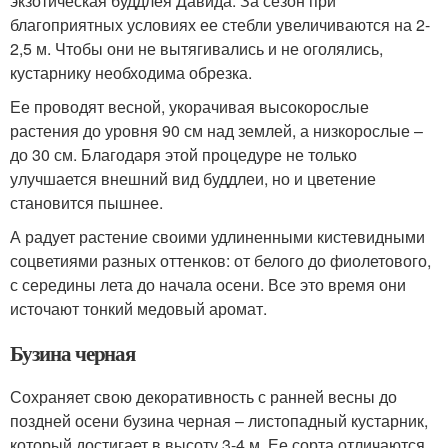
экзотическая буддлея Давида. За сезон при
благоприятных условиях ее стебли увеличиваются на 2-
2,5 м. Чтобы они не вытягивались и не оголялись,
кустарнику необходима обрезка.
Ее проводят весной, укорачивая высокорослые
растения до уровня 90 см над землей, а низкорослые –
до 30 см. Благодаря этой процедуре не только
улучшается внешний вид буддлеи, но и цветение
становится пышнее.
А радует растение своими удлиненными кистевидными
соцветиями разных оттенков: от белого до фиолетового,
с середины лета до начала осени. Все это время они
источают тонкий медовый аромат.
Бузина черная
Сохраняет свою декоративность с ранней весны до
поздней осени бузина черная – листопадный кустарник,
который достигает в высоту 3-4 м. Ее сорта отличаются