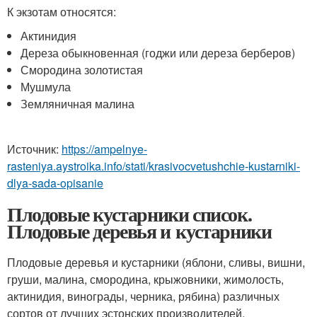
К экзотам относятся:
Актинидия
Дереза обыкновенная (годжи или дереза берберов)
Смородина золотистая
Мушмула
Земляничная малина
Источник:
https://ampelnye-
rasteniya.aystroika.info/stati/krasivocvetushchie-kustarniki-
dlya-sada-opisanie
Плодовые кустарники список.
Плодовые деревья и кустарники
Плодовые деревья и кустарники (яблони, сливы, вишни,
груши, малина, смородина, крыжовники, жимолость,
актинидия, винограды, черника, рябина) различных
сортов от лучших эстонских производителей.