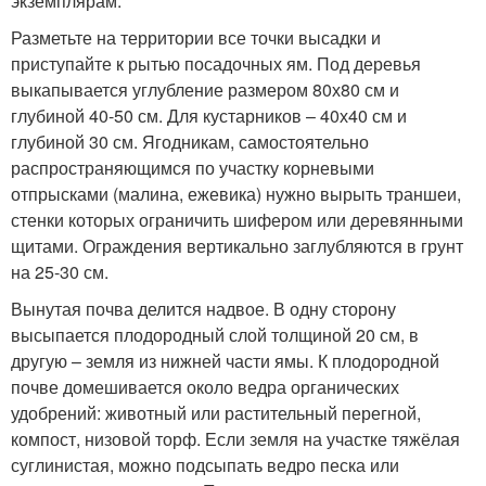
экземплярам.
Разметьте на территории все точки высадки и
приступайте к рытью посадочных ям. Под деревья
выкапывается углубление размером 80х80 см и
глубиной 40-50 см. Для кустарников – 40х40 см и
глубиной 30 см. Ягодникам, самостоятельно
распространяющимся по участку корневыми
отпрысками (малина, ежевика) нужно вырыть траншеи,
стенки которых ограничить шифером или деревянными
щитами. Ограждения вертикально заглубляются в грунт
на 25-30 см.
Вынутая почва делится надвое. В одну сторону
высыпается плодородный слой толщиной 20 см, в
другую – земля из нижней части ямы. К плодородной
почве домешивается около ведра органических
удобрений: животный или растительный перегной,
компост, низовой торф. Если земля на участке тяжёлая
суглинистая, можно подсыпать ведро песка или