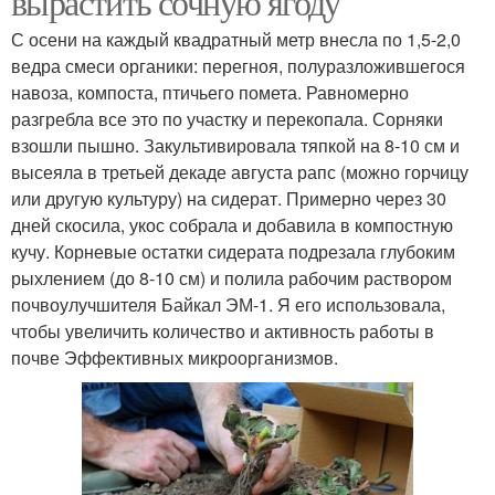
вырастить сочную ягоду
С осени на каждый квадратный метр внесла по 1,5-2,0
ведра смеси органики: перегноя, полуразложившегося
навоза, компоста, птичьего помета. Равномерно
разгребла все это по участку и перекопала. Сорняки
взошли пышно. Закультивировала тяпкой на 8-10 см и
высеяла в третьей декаде августа рапс (можно горчицу
или другую культуру) на сидерат. Примерно через 30
дней скосила, укос собрала и добавила в компостную
кучу. Корневые остатки сидерата подрезала глубоким
рыхлением (до 8-10 см) и полила рабочим раствором
почвоулучшителя Байкал ЭМ-1. Я его использовала,
чтобы увеличить количество и активность работы в
почве Эффективных микроорганизмов.