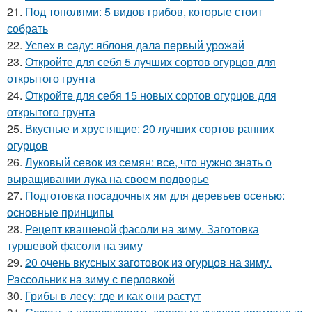
21.
Под тополями: 5 видов грибов, которые стоит
собрать
22.
Успех в саду: яблоня дала первый урожай
23.
Откройте для себя 5 лучших сортов огурцов для
открытого грунта
24.
Откройте для себя 15 новых сортов огурцов для
открытого грунта
25.
Вкусные и хрустящие: 20 лучших сортов ранних
огурцов
26.
Луковый севок из семян: все, что нужно знать о
выращивании лука на своем подворье
27.
Подготовка посадочных ям для деревьев осенью:
основные принципы
28.
Рецепт квашеной фасоли на зиму. Заготовка
туршевой фасоли на зиму
29.
20 очень вкусных заготовок из огурцов на зиму.
Рассольник на зиму с перловкой
30.
Грибы в лесу: где и как они растут