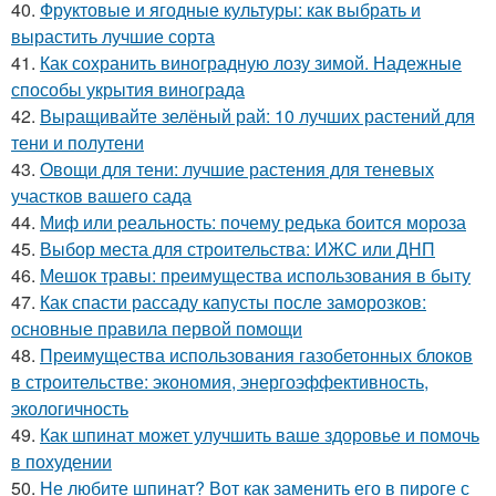
40.
Фруктовые и ягодные культуры: как выбрать и
вырастить лучшие сорта
41.
Как сохранить виноградную лозу зимой. Надежные
способы укрытия винограда
42.
Выращивайте зелёный рай: 10 лучших растений для
тени и полутени
43.
Овощи для тени: лучшие растения для теневых
участков вашего сада
44.
Миф или реальность: почему редька боится мороза
45.
Выбор места для строительства: ИЖС или ДНП
46.
Мешок травы: преимущества использования в быту
47.
Как спасти рассаду капусты после заморозков:
основные правила первой помощи
48.
Преимущества использования газобетонных блоков
в строительстве: экономия, энергоэффективность,
экологичность
49.
Как шпинат может улучшить ваше здоровье и помочь
в похудении
50.
Не любите шпинат? Вот как заменить его в пироге с