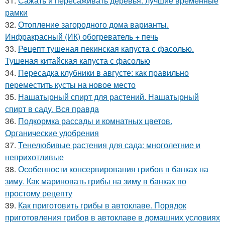
31.
Сажать и пересаживать деревья: лучшие временные
рамки
32.
Отопление загородного дома варианты.
Инфракрасный (ИК) обогреватель + печь
33.
Рецепт тушеная пекинская капуста с фасолью.
Тушеная китайская капуста с фасолью
34.
Пересадка клубники в августе: как правильно
переместить кусты на новое место
35.
Нашатырный спирт для растений. Нашатырный
спирт в саду. Вся правда
36.
Подкормка рассады и комнатных цветов.
Органические удобрения
37.
Тенелюбивые растения для сада: многолетние и
неприхотливые
38.
Особенности консервирования грибов в банках на
зиму. Как мариновать грибы на зиму в банках по
простому рецепту
39.
Как приготовить грибы в автоклаве. Порядок
приготовления грибов в автоклаве в домашних условиях