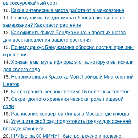
высокоурожайный сорт
10.
Какие интересные места работают в межсезонье
11.
Почему фикус бенджамина сбросил листья после
замерзания? Как спасти растение
12.
Как оживить фикус Бенджамина: 5 простых шагов
для восстановления вашего растения
13.
Почему фикус Бенджамина сбросил листья: причины
и решения
14.
Хризантемы мультифлора: это та, которую вы искали
для своего сада
15.
Неприхотливая Красота: Мой Любимый Многолетний
Цветок
16.
Как сохранить чеснок свежим: 15 полезных советов
17.
Секрет долгого хранения чеснока: роль пищевой
соли
18.
Расписание концертов Линды в Москве: где и когда
19.
Улучшите свой сад: подготовить грядку для осенней
посадки клубники
20.
ГРИБЫ за 30 МИНУТ: быстро, вкусно и полезно