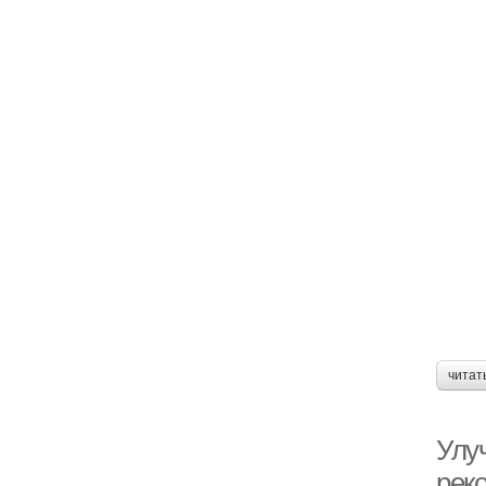
читат
Улу
рек