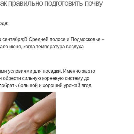
ак правильно подготовить почву
ода:
бника для роста
Почвы под посадку
 сентября;В Средней полосе и Подмосковье –
чало июня, когда температура воздуха
Подкормка для
ота для клубники
клубники
ими условиями для посадки. Именно за это
и обрести сильную корневую систему до
собрать большой и хороший урожай ягод.
ники для посадки
Клубники в августе
Клубники от
тантная клубника
вредителей