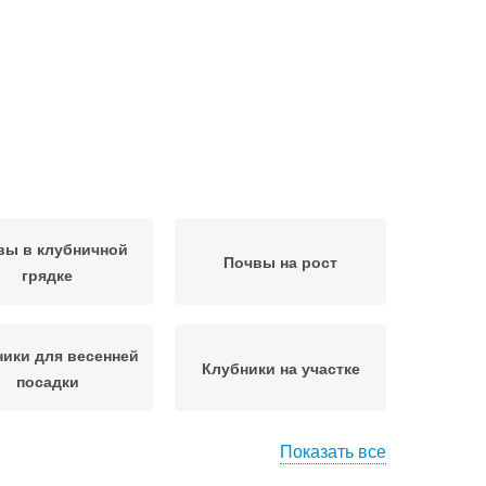
вы в клубничной
Почвы на рост
грядке
ики для весенней
Клубники на участке
посадки
Показать все
од за клубникой
Режим для клубники