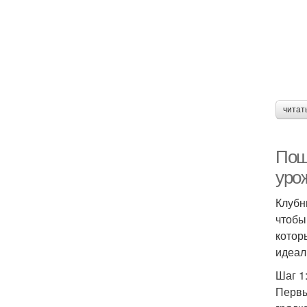
читат
Поша
уро
Клубн
чтобы
котор
идеал
Шаг 1
Первы