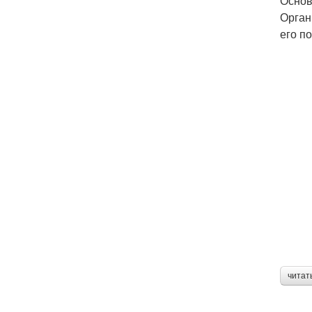
Основ
Орган
его п
читат