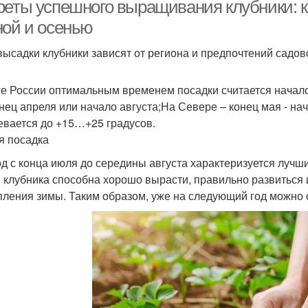
реты успешного выращивания клубники: к
ной и осенью
высадки клубники зависят от региона и предпочтений садов
Освещение для
убника в опасности
Клу
клубники
е России оптимальным временем посадки считается начало
онец апреля или начало августа;На Севере – конец мая - на
Удобрения для
евается до +15…+25 градусов.
Спирт для клубники
Кисл
клубники
я посадка
д с конца июля до середины августа характеризуется лучш
 клубника способна хорошо вырасти, правильно развиться 
пления зимы. Таким образом, уже на следующий год можно 
Новая клубника
Клубника в августе
Клуб
Освещенность для
Люмен для клубники
Ремон
клубники