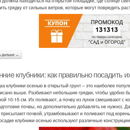
а должна находиться на открытой площадке, где солнце свет
ить грядку от сильных ветров, которые могут повредить рас
ь дальше →
ние клубники: как правильно посадить их
ка клубники осенью в открытый грунт – это наиболее попул
писано выше. Разбивают небольшие грядки, чтобы удобно бы
ной 10-15 см. Их поливают, а почву из лунок смешивают с 
одготовке почвы, но дополнительно добавлять не нужно). 
, присыпают почвой, утрамбовывают и поливают под корень
осадке клубники осенью используют различные конструкции 