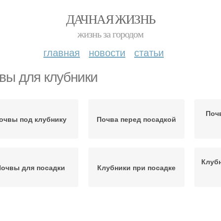
ДАЧНАЯ ЖИЗНЬ
жизнь за городом
главная
новости
статьи
вы для клубники
Поч
очвы под клубнику
Почва перед посадкой
Клубн
очвы для посадки
Клубники при посадке
рядки под клубнику
Осенние клубники
Ух