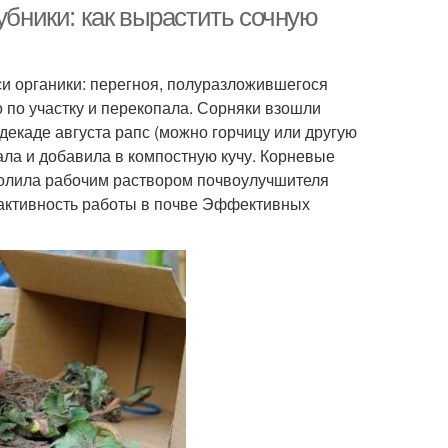
убники: как вырастить сочную
си органики: перегноя, полуразложившегося
о по участку и перекопала. Сорняки взошли
декаде августа рапс (можно горчицу или другую
рала и добавила в компостную кучу. Корневые
 полила рабочим раствором почвоулучшителя
и активность работы в почве Эффективных