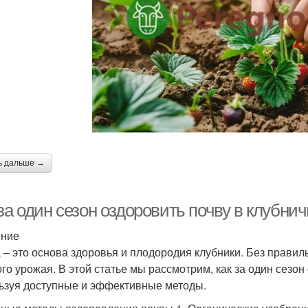
Клуб
Отличная клубника
Почвы перед посадкой
рядки для клубники
Почва для клубники
Гру
ь дальше →
за один сезон оздоровить почву в клубнич
ение
 – это основа здоровья и плодородия клубники. Без правил
ого урожая. В этой статье мы рассмотрим, как за один сезон
ьзуя доступные и эффективные методы.