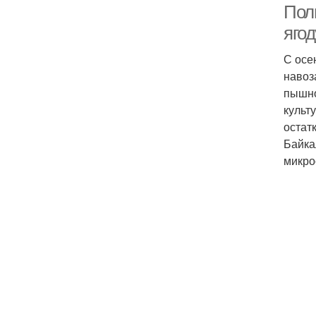
Полн
ягод
С осе
навоз
пышно
культ
остат
Байка
микро