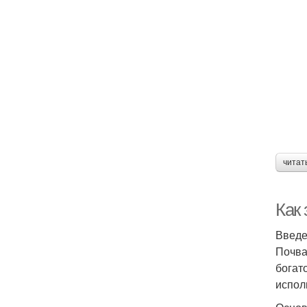
Г
читат
Как 
Введ
Почва
богат
испол