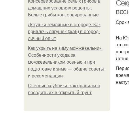
Консервирование белых грибов в
Сек
домашних условиях рецепты.
вес
Белые грибы консервированные
Срок 
Лягушки земляные в огороде. Как
Кл
привлечь лягушек (жаб) в огород:
На Юг
личный опыт
это к
Как укрыть на зиму можжевельник.
прогр
Особенности ухода за
Летня
можжевельником осенью и при
Перио
подготовке к зиме — общие советы
время
и рекомендации
насту
Осенние клубники: как правильно
посадить их в открытый грунт