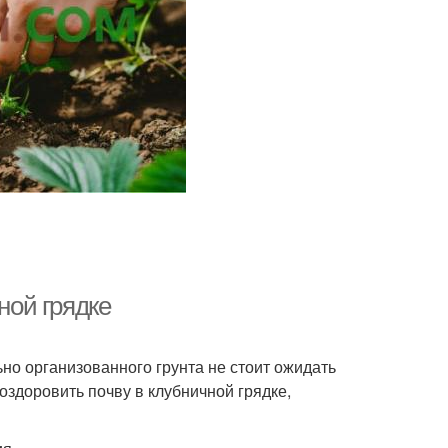
ники в открытом
Грядка под клубнику
грунте
нт для клубники
ной грядке
ьно организованного грунта не стоит ожидать
 оздоровить почву в клубничной грядке,