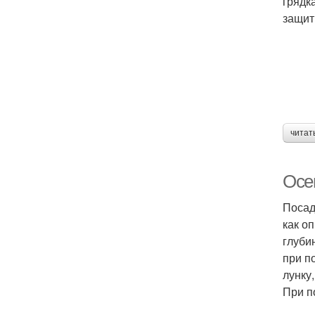
грядк
защит
читат
Осен
Посад
как о
глуби
при п
лунку
При п