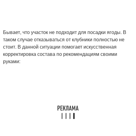
Клубника на грядке
Ремонтантная клубника
Бывает, что участок не подходит для посадки ягоды. В
таком случае отказываться от клубники полностью не
стоит. В данной ситуации помогает искусственная
корректировка состава по рекомендациям своими
Земляники в открытый
Клубники на
руками:
грунт
вертикальных грядках
Клубники в августе
Садовая клубника
Клубники в октябре
Клубники на октябрь