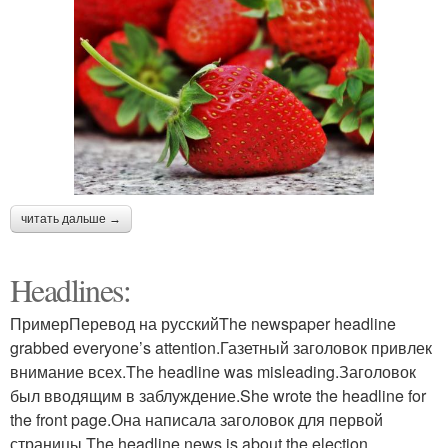
читать дальше →
Headlines:
ПримерПеревод на русскийThe newspaper headline
grabbed everyone’s attention.Газетный заголовок привлек
внимание всех.The headline was misleading.Заголовок
был вводящим в заблуждение.She wrote the headline for
the front page.Она написала заголовок для первой
страницы.The headline news is about the election