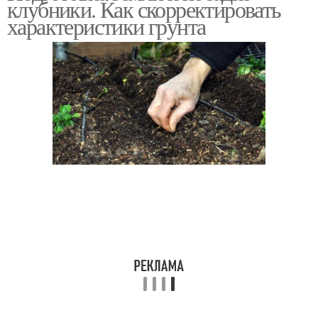
клубники. Как скорректировать
характеристики грунта
Почва для клубники
Грунт для клубники
Приспособления для
Клубники на даче
клубники
Старая клубника
Клубники к зиме
Клубники для осенней
Чистая клубника
посадки