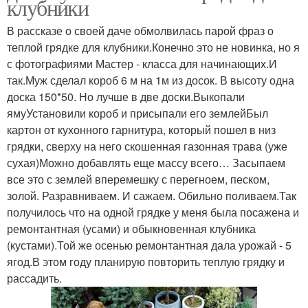
клубники
В рассказе о своей даче обмолвилась парой фраз о
теплой грядке для клубники.Конечно это не новинка, но я
с фотографиями Мастер - класса для начинающих.И
так.Муж сделал короб 6 м на 1м из досок. В высоту одна
доска 150*50. Но лучше в две доски.Выкопали
ямуУстановили короб и присыпали его землейБыл
картон от кухонного гарнитура, который пошел в низ
грядки, сверху на него скошенная газонная трава (уже
сухая)Можно добавлять еще массу всего… Засыпаем
все это с землей вперемешку с перегноем, песком,
золой. Разравниваем. И сажаем. Обильно поливаем.Так
получилось что на одной грядке у меня была посажена и
ремонтантная (усами) и обыкновенная клубника
(кустами).Той же осенью ремонтантная дала урожай - 5
ягод.В этом году планирую повторить теплую грядку и
рассадить.