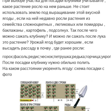
При выборе участка для посадки клубники учитывайте ,
какое растение росло на нем раньше. Не стоит
использовать землю под выращивание этой вкусной
ягоды , если на ней недавно росли растения из
семейства сложноцветных , лютиковых или помидоры ,
баклажаны , картофель , подсолнух. Так после чего
можно сажать клубнику? И можно ли сажать после лука
это растение? Урожай ягод будет хорошим , если
высадить рассаду в почву , где ранее росли:
горох;фасоль;редис;чеснок;петрушка;редька;горчица;укроп
После посадки клубнику нужно обильно полить
На каком расстоянии укоренять ягоду: схема посадки с
фото