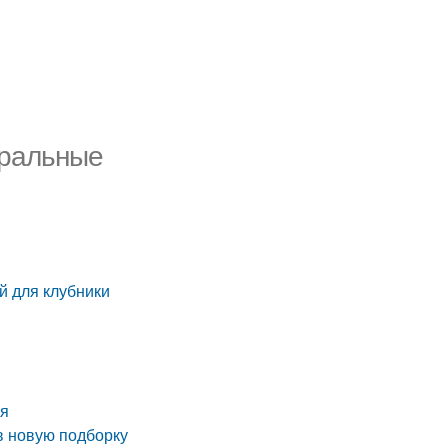
еральные
й для клубники
ия
в новую подборку