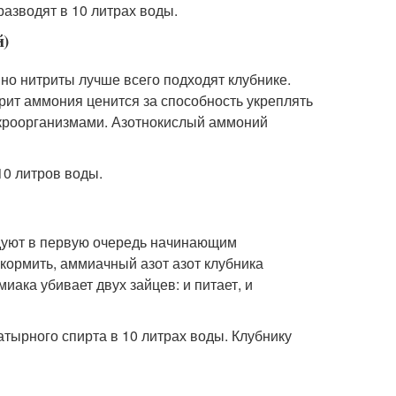
азводят в 10 литрах воды.
)
о нитриты лучше всего подходят клубнике.
трит аммония ценится за способность укреплять
икроорганизмами. Азотнокислый аммоний
10 литров воды.
ндуют в первую очередь начинающим
ормить, аммиачный азот азот клубника
ака убивает двух зайцев: и питает, и
тырного спирта в 10 литрах воды. Клубнику