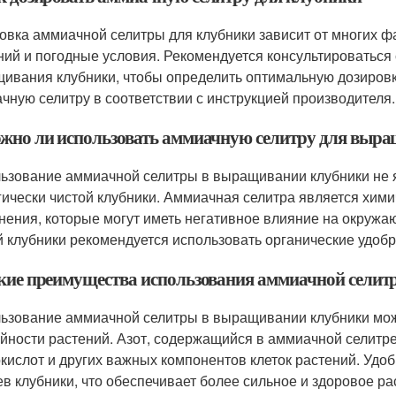
овка аммиачной селитры для клубники зависит от многих фа
ний и погодные условия. Рекомендуется консультироваться
ивания клубники, чтобы определить оптимальную дозировк
чную селитру в соответствии с инструкцией производителя.
ожно ли использовать аммиачную селитру для выра
ьзование аммиачной селитры в выращивании клубники не 
гически чистой клубники. Аммиачная селитра является хим
нения, которые могут иметь негативное влияние на окружа
й клубники рекомендуется использовать органические удобре
акие преимущества использования аммиачной сели
ьзование аммиачной селитры в выращивании клубники може
йности растений. Азот, содержащийся в аммиачной селитре
кислот и других важных компонентов клеток растений. Удоб
ев клубники, что обеспечивает более сильное и здоровое ра