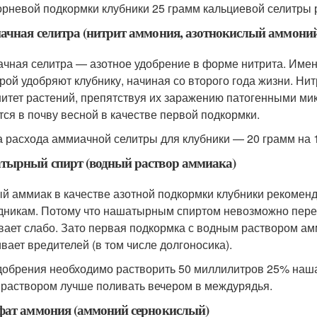
орневой подкормки клубники 25 грамм кальциевой селитры р
чная селитра (нитрит аммония, азотнокислый аммоний
чная селитра — азотное удобрение в форме нитрита. Именн
рой удобряют клубнику, начиная со второго года жизни. Ни
итет растений, препятствуя их заражению патогенными м
тся в почву весной в качестве первой подкормки.
 расхода аммиачной селитры для клубники — 20 грамм на 
тырный спирт (водный раствор аммиака)
й аммиак в качестве азотной подкормки клубники рекоме
дникам. Потому что нашатырным спиртом невозможно перек
вает слабо. Зато первая подкормка с водным раствором амми
ивает вредителей (в том числе долгоносика).
добрения необходимо растворить 50 миллилитров 25% наша
 раствором лучше поливать вечером в междурядья.
фат аммония (аммоний сернокислый)