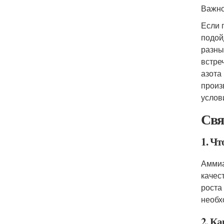
Важно
Если 
подой
разны
встре
азота 
произ
услов
Свя
1. Ч
Аммиа
качес
роста
необх
2. К