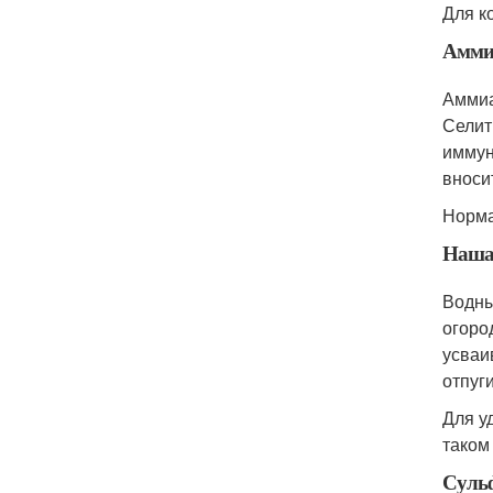
Для к
Аммиа
Аммиа
Селит
иммун
вноси
Норма
Наша
Водны
огоро
усваи
отпуг
Для у
таком
Суль