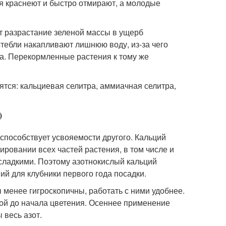
ья краснеют и быстро отмирают, а молодые
ет разрастание зеленой массы в ущерб
 стебли накапливают лишнюю воду, из-за чего
та. Перекормленные растения к тому же
тся: кальциевая селитра, аммиачная селитра,
)
 способствует усвояемости другого. Кальций
ировании всех частей растения, в том числе и
сладкими. Поэтому азотнокислый кальций
й для клубники первого года посадки.
менее гигроскопичны, работать с ними удобнее.
ой до начала цветения. Осеннее применение
 весь азот.