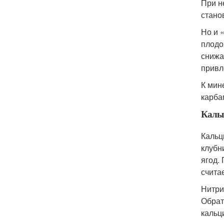
При н
стано
Но и 
плодо
снижа
привл
К мин
карба
Кальц
Кальц
клубн
ягод.
счита
Нитри
Обрат
кальц