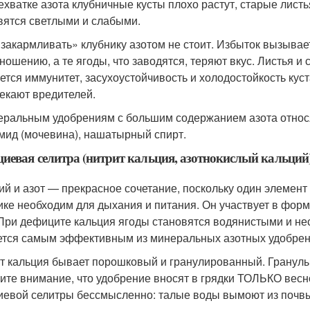
ехватке азота клубничные кусты плохо растут, старые лист
вятся светлыми и слабыми.
«закармливать» клубнику азотом не стоит. Избыток вызыва
ношению, а те ягоды, что заводятся, теряют вкус. Листья и
ется иммунитет, засухоустойчивость и холодостойкость кус
екают вредителей.
еральным удобрениям с большим содержанием азота относя
мид (мочевина), нашатырный спирт.
иевая селитра (нитрит кальция, азотнокислый кальций
ий и азот — прекрасное сочетание, поскольку один элемент
ике необходим для дыхания и питания. Он участвует в форм
 При дефиците кальция ягоды становятся водянистыми и не
ется самым эффективным из минеральных азотных удобрени
т кальция бывает порошковый и гранулированный. Гранулы 
ите внимание, что удобрение вносят в грядки ТОЛЬКО весн
иевой селитры бессмысленно: талые воды вымоют из почвы