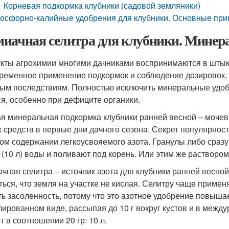
Корневая подкормка клубники (садовой земляники)
осфорно-калийные удобрения для клубники. Основные пр
иачная селитра для клубники. Минер
кты агрохимии многими дачниками воспринимаются в штыки
ременное применение подкормок и соблюдение дозировок, к
ым последствиям. Полностью исключить минеральные удобр
ся, особенно при дефиците органики.
я минеральная подкормка клубники ранней весной – мочеви
х средств в первые дни дачного сезона. Секрет популярност
ом содержании легкоусвояемого азота. Гранулы либо сразу 
 (10 л) воды и поливают под корень. Или этим же растворо
чная селитра – источник азота для клубники ранней весной
ться, что земля на участке не кислая. Селитру чаще примен
ть засоленность, потому что это азотное удобрение повыша
лированном виде, рассыпая до 10 г вокруг кустов и в между
т в соотношении 20 гр: 10 л.