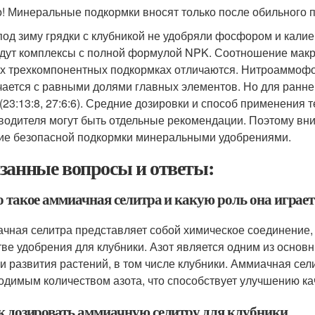
! Минеральные подкормки вносят только после обильного п
под зиму грядки с клубникой не удобряли фосфором и калие
дут комплексы с полной формулой NPK. Соотношение макр
х трехкомпонентных подкормках отличаются. Нитроаммофо
чается с равными долями главных элементов. Но для ранне
(23:13:8, 27:6:6). Средние дозировки и способ применения т
водителя могут быть отдельные рекомендации. Поэтому вни
ие безопасной подкормки минеральными удобрениями.
занные вопросы и ответы:
то такое аммиачная селитра и какую роль она игра
чная селитра представляет собой химическое соединение, 
тве удобрения для клубники. Азот является одним из осно
 и развития растений, в том числе клубники. Аммиачная сел
одимым количеством азота, что способствует улучшению ка
ак дозировать аммиачную селитру для клубники