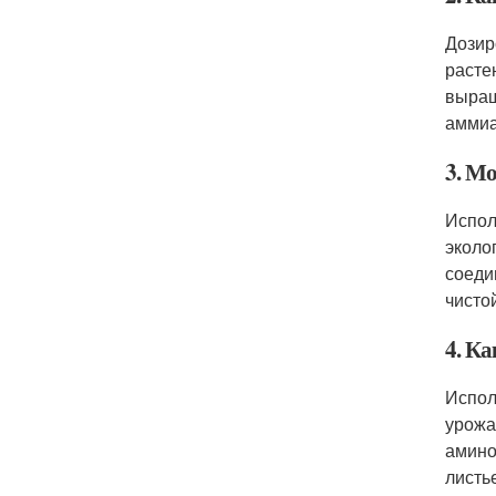
Дозир
расте
выращ
аммиа
3. М
Испол
эколо
соеди
чисто
4. К
Испол
урожа
амино
листь