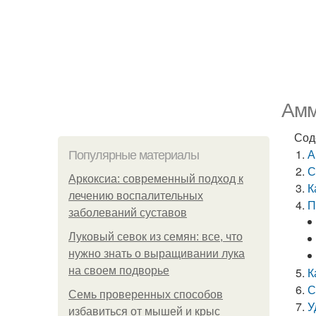
Амм
Сод
А
Популярные материалы
С
Аркоксиа: современный подход к
К
лечению воспалительных
П
заболеваний суставов
Луковый севок из семян: все, что
нужно знать о выращивании лука
на своем подворье
К
С
Семь проверенных способов
У
избавиться от мышей и крыс