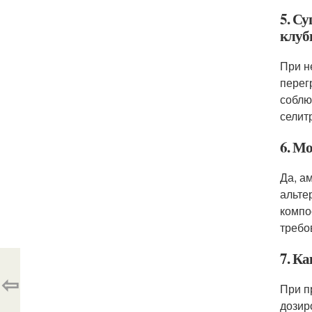
5. С
клуб
При н
перег
соблю
селит
6. М
Да, а
альте
компо
требо
7. К
⇦
При п
дозир