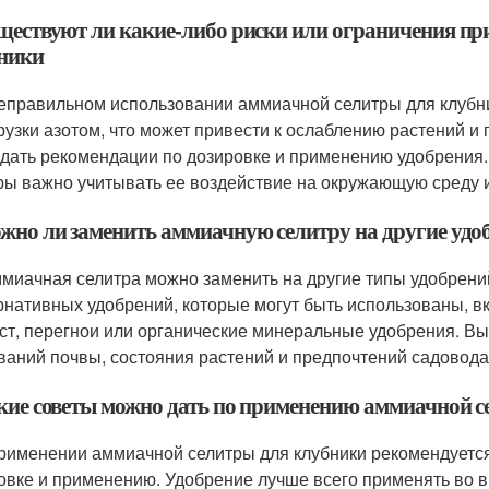
уществуют ли какие-либо риски или ограничения п
ники
еправильном использовании аммиачной селитры для клубни
рузки азотом, что может привести к ослаблению растений 
дать рекомендации по дозировке и применению удобрения.
ры важно учитывать ее воздействие на окружающую среду и
ожно ли заменить аммиачную селитру на другие у
ммиачная селитра можно заменить на другие типы удобрен
рнативных удобрений, которые могут быть использованы, вк
ст, перегнои или органические минеральные удобрения. Вы
ваний почвы, состояния растений и предпочтений садовода
акие советы можно дать по применению аммиачной 
рименении аммиачной селитры для клубники рекомендуется
овке и применению. Удобрение лучше всего применять во вр