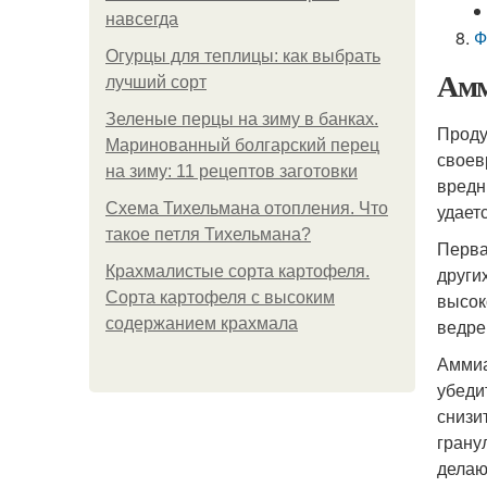
навсегда
Ф
Огурцы для теплицы: как выбрать
Амм
лучший сорт
Зеленые перцы на зиму в банках.
Проду
Маринованный болгарский перец
своев
на зиму: 11 рецептов заготовки
вредн
Схема Тихельмана отопления. Что
удает
такое петля Тихельмана?
Перва
Крахмалистые сорта картофеля.
други
Сорта картофеля с высоким
высок
содержанием крахмала
ведре
Аммиа
убеди
снизи
грану
делаю