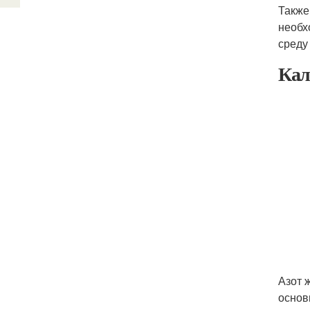
Также
необх
среду
Кал
Азот 
основ