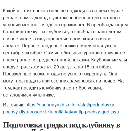
Какой из этих сроков больше подходит в вашем случае,
решает сам садовод с учетом особенностей погодных
условий местности, где он проживает. В преобладающем
большинстве кусты клубники усы выбрасывают летом —
в июне-июле, а их укоренение происходит в июле-
августе. Первые плодовые почки появляются уже в
сентябре-октябре. Самые обильные урожаи получаются
после ранне- и среднеосенней посадки. Клубничные усы
следует рассаживать с 20 августа по 15 сентября.
Посаженные позже ягоды не успеют окрепнуть. Они
могут пострадать при осенних заморозках на почве. На
том, как посадить клубнику в сентябре усами,
остановимся чуть ниже.
Источник:
https://dachnayazhizn.info/stati/podgotovka-
pochvy-dlya-posadki-klubniki-kakoy-tip-pochvy-goditsya
Подготовка грядки под клубнику в