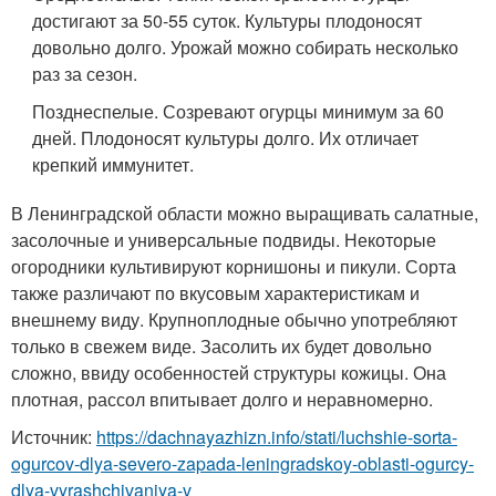
достигают за 50-55 суток. Культуры плодоносят
довольно долго. Урожай можно собирать несколько
раз за сезон.
Позднеспелые. Созревают огурцы минимум за 60
дней. Плодоносят культуры долго. Их отличает
крепкий иммунитет.
В Ленинградской области можно выращивать салатные,
засолочные и универсальные подвиды. Некоторые
огородники культивируют корнишоны и пикули. Сорта
также различают по вкусовым характеристикам и
внешнему виду. Крупноплодные обычно употребляют
только в свежем виде. Засолить их будет довольно
сложно, ввиду особенностей структуры кожицы. Она
плотная, рассол впитывает долго и неравномерно.
Источник:
https://dachnayazhizn.info/stati/luchshie-sorta-
ogurcov-dlya-severo-zapada-leningradskoy-oblasti-ogurcy-
dlya-vyrashchivaniya-v