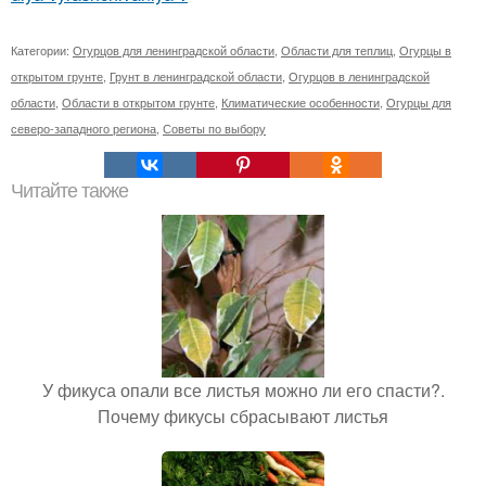
Категории:
Огурцов для ленинградской области
,
Области для теплиц
,
Огурцы в
открытом грунте
,
Грунт в ленинградской области
,
Огурцов в ленинградской
области
,
Области в открытом грунте
,
Климатические особенности
,
Огурцы для
северо-западного региона
,
Советы по выбору
Читайте также
У фикуса опали все листья можно ли его спасти?.
Почему фикусы сбрасывают листья