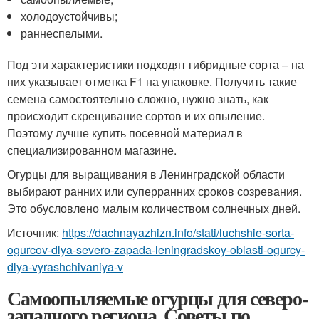
холодоустойчивы;
раннеспелыми.
Под эти характеристики подходят гибридные сорта – на
них указывает отметка F1 на упаковке. Получить такие
семена самостоятельно сложно, нужно знать, как
происходит скрещивание сортов и их опыление.
Поэтому лучше купить посевной материал в
специализированном магазине.
Огурцы для выращивания в Ленинградской области
выбирают ранних или суперранних сроков созревания.
Это обусловлено малым количеством солнечных дней.
Источник:
https://dachnayazhizn.info/stati/luchshie-sorta-
ogurcov-dlya-severo-zapada-leningradskoy-oblasti-ogurcy-
dlya-vyrashchivaniya-v
Самоопыляемые огурцы для северо-
западного региона. Советы по