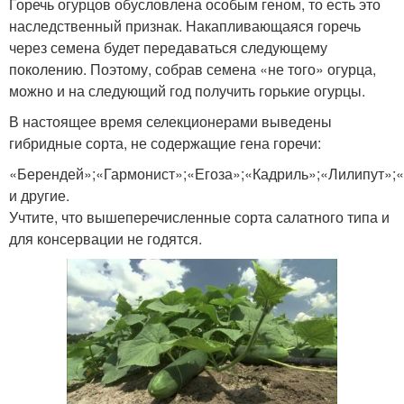
Горечь огурцов обусловлена особым геном, то есть это
наследственный признак. Накапливающаяся горечь
через семена будет передаваться следующему
Огурцы для
поколению. Поэтому, собрав семена «не того» огурца,
Грунт для подмосковья
подмосковья
можно и на следующий год получить горькие огурцы.
В настоящее время селекционерами выведены
гибридные сорта, не содержащие гена горечи:
Партенокарпические
«Берендей»;«Гармонист»;«Егоза»;«Кадриль»;«Лилипут»;
Огурцы для кубани
огурцы
и другие.
Учтите, что вышеперечисленные сорта салатного типа и
для консервации не годятся.
Огурцов в открытом
Огурцы для
грунте
выращивания
Огурцы для открытого
Огурцы с грядки
грунта