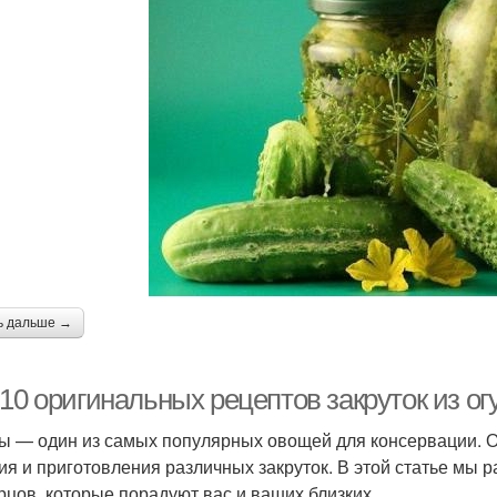
гурцы в открытом
Квашеные огурцы
Ог
грунте
гурцы в холодной
Огурцы в литровых
воде
банках
ь дальше →
10 оригинальных рецептов закруток из ог
ы — один из самых популярных овощей для консервации. О
ия и приготовления различных закруток. В этой статье мы 
урцов, которые порадуют вас и ваших близких.