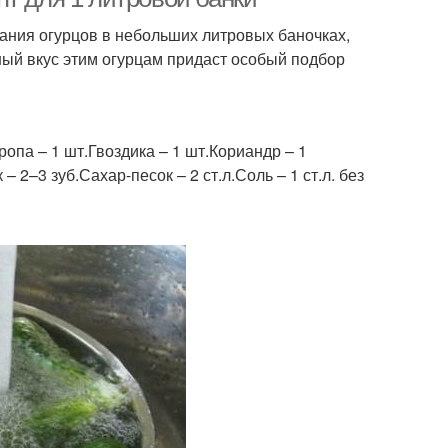
ания огурцов в небольших литровых баночках,
ный вкус этим огурцам придаст особый подбор
ропа – 1 шт.Гвоздика – 1 шт.Кориандр – 1
2–3 зуб.Сахар-песок – 2 ст.л.Соль – 1 ст.л. без