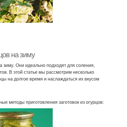
гурцы с яйцом
Брускетта с огурцом
Огурцы в томатном
рцы с листьями
соке
цов на зиму
латные огурцы
Огурцы на диете
а зиму. Они идеально подходят для соления,
ов. В этой статье мы рассмотрим несколько
рцы на долгое время и наслаждаться их вкусом
Ингредиенты для
гурцы в банке
огурцы
ные методы приготовления заготовок из огурцов:
рцы без закатки
Горечи в огурцах