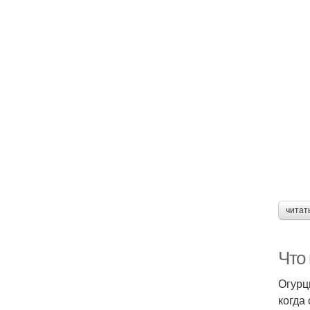
читат
Что
Огурц
когда