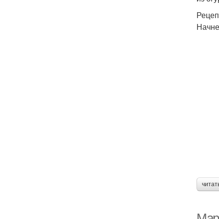
Рецеп
Начне
читат
Мар