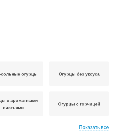
сольные огурцы
Огурцы без уксуса
цы с ароматными
Огурцы с горчицей
листьями
Показать все
Огурцы с корейским
урцы с кинзой