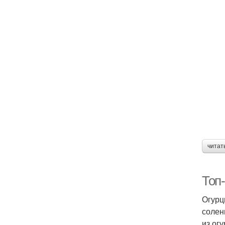
О
О
читат
Топ-
Огурц
солен
из ог