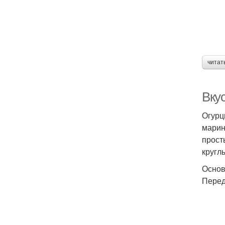
читат
Вкус
О
Огурц
марин
прост
круглы
Основ
Перед