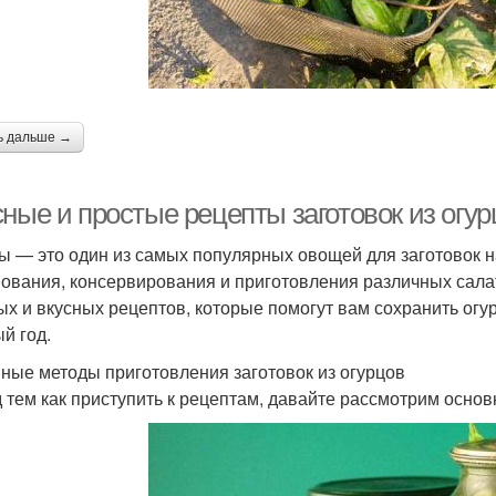
Фаршированные
Соленые огурцовы
О
огурцы
Огурцы для
ь дальше →
Битые огурцы
Огу
приготовления
ные и простые рецепты заготовок из огур
гурцы с болгарским
Огурцы для
Са
ы — это один из самых популярных овощей для заготовок н
перцем
маринования
ования, консервирования и приготовления различных салат
ых и вкусных рецептов, которые помогут вам сохранить огу
й год.
Консервированные
Огурцы в банку
О
ные методы приготовления заготовок из огурцов
огурцы
 тем как приступить к рецептам, давайте рассмотрим основ
Бочковые огурцы
Огурцы в кастрюле
Огу