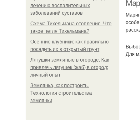
Мар
лечению воспалительных
заболеваний суставов
Марин
особе
Схема Тихельмана отопления. Что
расск
такое петля Тихельмана?
Осенние клубники: как правильно
Выбор
посадить их в открытый грунт
Для м
О
Лягушки земляные в огороде. Как
привлечь лягушек (жаб) в огород:
личный опыт
Землянка, как построить.
Технология строительства
землянки