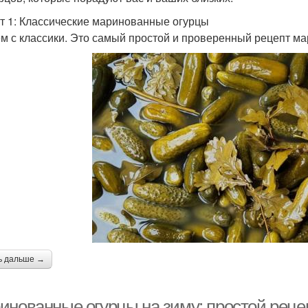
т 1: Классические маринованные огурцы
м с классики. Это самый простой и проверенный рецепт м
ь дальше →
инованные огурцы на зиму: простой рецеп