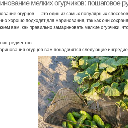
соку
инование мелких огурчиков: пошаговое р
ование огурцов — это один из самых популярных способов 
нно хорошо подходят для маринования, так как они сохраня
Ог
Огурцы с укропом
Огурцы с базиликом
ажем вам, как правильно замариновать мелкие огурчики, ч
 ингредиентов
аринования огурцов вам понадобятся следующие ингредие
гурцы с необычным
Огурцы с зеленью
вкусом
Огу
Огурцы с уксусом
Огурцы в кетчупе
Ог
Острые огурцы
Огурцы с перцем
го