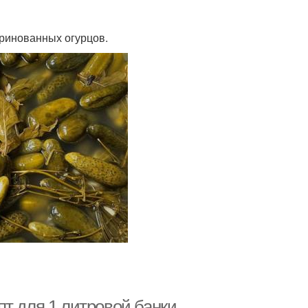
аринованных огурцов.
т для 1 литровой банки