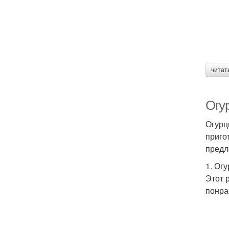
читат
Огу
Огурц
приго
предл
1. Ог
Этот 
понра