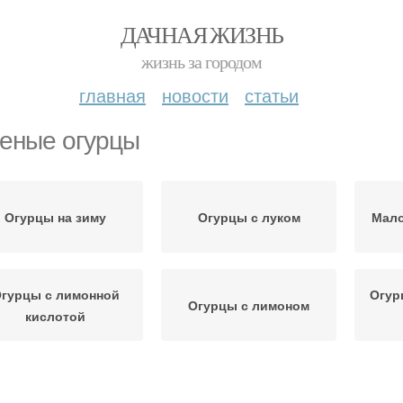
ДАЧНАЯ ЖИЗНЬ
жизнь за городом
главная
новости
статьи
еные огурцы
Огурцы на зиму
Огурцы с луком
Мало
гурцы с лимонной
Огур
Огурцы с лимоном
кислотой
Огурцы в собственном
Огурцы с чесноком
Ог