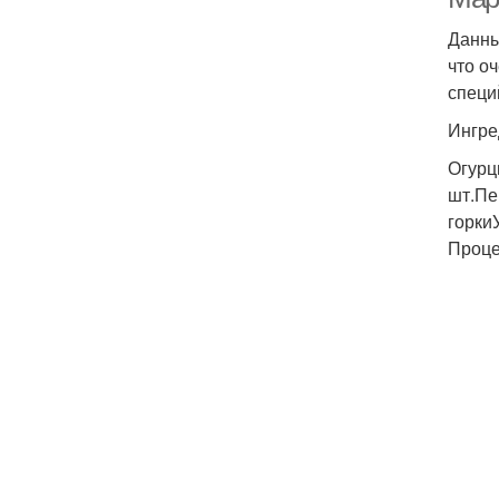
Данны
что о
специ
Ингре
Огурц
шт.Пе
горкиУ
Проце