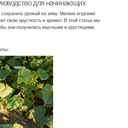
перцем
уководство для начинающих
сохранить урожай на зиму. Мелкие огурчики
ют свою хрусткость и аромат. В этой статье мы
урцы в медовом
Огурцы с кетчупом
тобы они получились вкусными и хрустящими.
соусе
нты:
Огурцы без
Огурцы с необычными
стерилизации
ингредиентами
рцы в домашнем
Огурцы в соусе
соусе
урцы в медово-
Огурцы в томатном
рчичном соусе
соусе