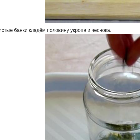
истые банки кладём половину укропа и чеснока.