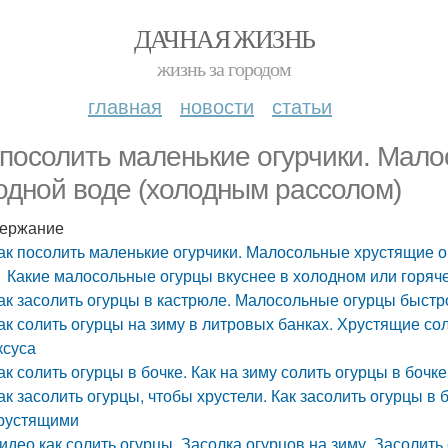
ДАЧНАЯ ЖИЗНЬ
жизнь за городом
главная
новости
статьи
 посолить маленькие огурчики. Мал
одной воде (холодным рассолом)
ержание
ак посолить маленькие огурчики. Малосольные хрустящие 
Какие малосольные огурцы вкуснее в холодном или горяч
ак засолить огурцы в кастрюле. Малосольные огурцы быстр
ак солить огурцы на зиму в литровых банках. Хрустящие со
ксуса
ак солить огурцы в бочке. Как на зиму солить огурцы в бочке
ак засолить огурцы, чтобы хрустели. Как засолить огурцы 
рустящими
идео как солить огурцы. Засолка огурцов на зиму. Засолить