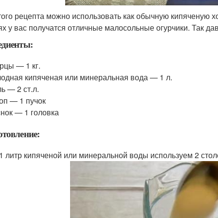
того рецепта можно использовать как обычную кипяченую х
ях у вас получатся отличные малосольные огурчики. Так дав
едиенты:
рцы — 1 кг.
одная кипяченая или минеральная вода — 1 л.
ь — 2 ст.л.
оп — 1 пучок
нок — 1 головка
товление:
1 литр кипяченой или минеральной воды используем 2 столо