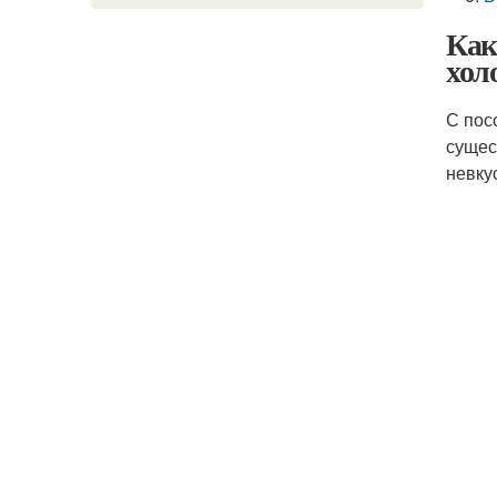
Как
хол
С пос
сущес
невку