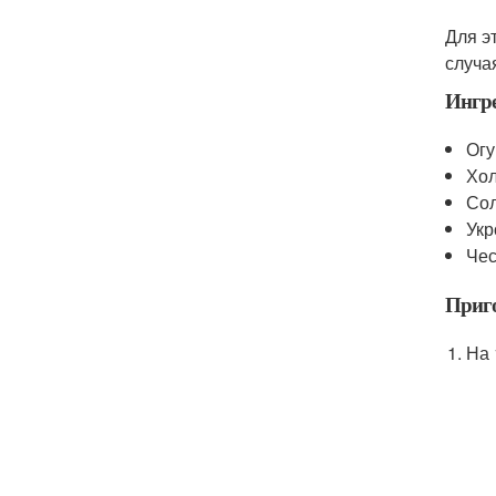
Для э
случа
Ингр
Огу
Хол
Сол
Укр
Чес
Приго
На 