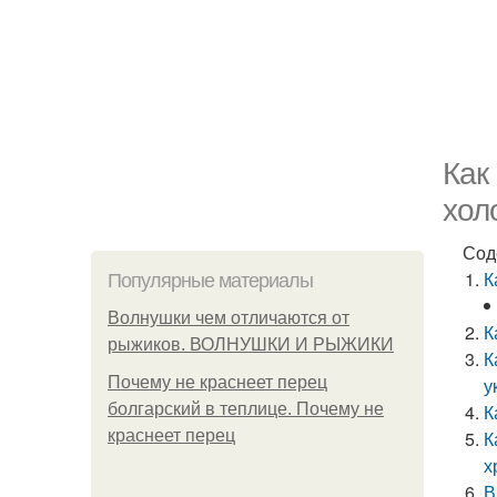
Как
хол
Сод
К
Популярные материалы
Волнушки чем отличаются от
К
рыжиков. ВОЛНУШКИ И РЫЖИКИ
К
Почему не краснеет перец
у
болгарский в теплице. Почему не
К
краснеет перец
К
х
В