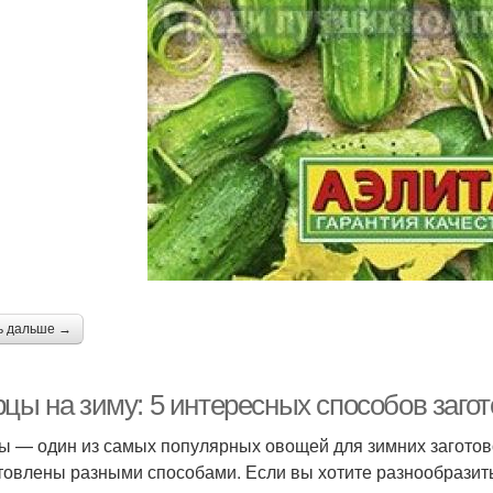
Бочковые огурцы
Огурцы в кастрюле
Огу
Огурцы в томатной
Огурцы в литровых
заливке
банках
ь дальше →
рцы на зиму: 5 интересных способов заго
ы — один из самых популярных овощей для зимних заготово
товлены разными способами. Если вы хотите разнообразить 