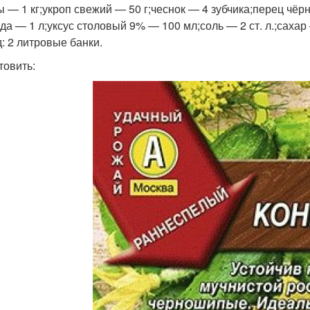
ы — 1 кг;укроп свежий — 50 г;чеснок — 4 зубчика;перец чё
да — 1 л;уксус столовый 9% — 100 мл;соль — 2 ст. л.;сахар —
: 2 литровые банки.
товить: