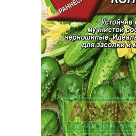
Огу
Огурцы с укропом
Огурцы с листьями
Огурцы для
Салатные огурцы
маринования
Огурцы для быстрого
Огу
Огурцы на диете
маринования
Огу
Салат с огурцами
Обалденные огурцы
Огурцы в банках
Огурцы в пакете
О