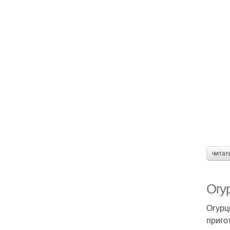
читат
Огу
Огурц
приго