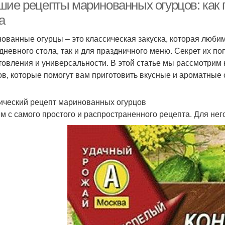
вкусом
шие рецепты маринованных огурцов: как 
а
ованные огурцы – это классическая закуска, которая люби
урцы с необычными
Огурцы с луком
Мало
дневного стола, так и для праздничного меню. Секрет их по
ингредиентами
товления и универсальности. В этой статье мы рассмотрим
ов, которые помогут вам приготовить вкусные и ароматные 
Огурцы с ароматными
Огурцы с лимоном
Ог
листьями
ический рецепт маринованных огурцов
м с самого простого и распространенного рецепта. Для нег
гурцы в домашнем
Огурцы в соусе
Р
соусе
Огурцы с перцем
Огурцы для заготовки