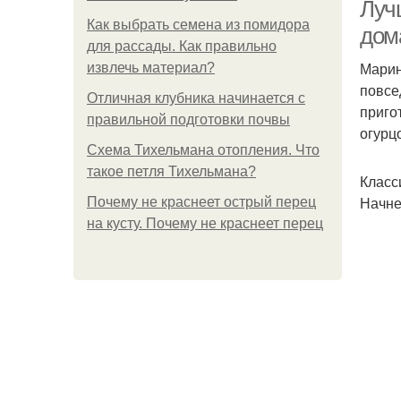
Луч
Как выбрать семена из помидора
дом
для рассады. Как правильно
Марин
Ог
извлечь материал?
повсе
Отличная клубника начинается с
приго
правильной подготовки почвы
огурц
Схема Тихельмана отопления. Что
такое петля Тихельмана?
Класс
Начне
Почему не краснеет острый перец
на кусту. Почему не краснеет перец
О