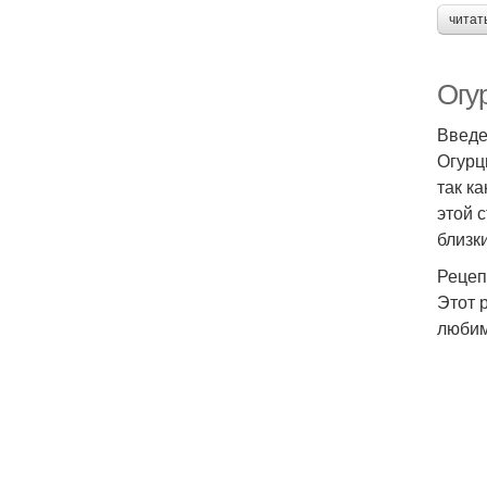
читат
Огу
Введ
Огурц
так к
этой 
близки
Рецеп
Этот 
любим