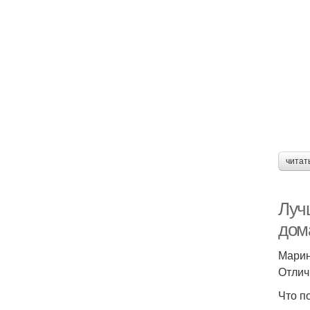
читат
Луч
дом
Марин
Отлич
Что п