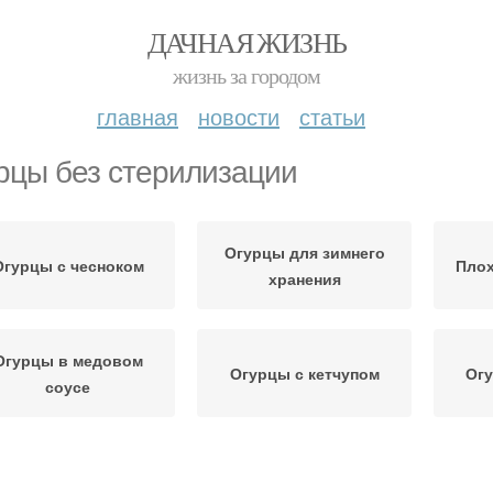
ДАЧНАЯ ЖИЗНЬ
жизнь за городом
главная
новости
статьи
рцы без стерилизации
Огурцы для зимнего
Огурцы с чесноком
Плох
хранения
Огурцы в медовом
Огурцы с кетчупом
Огу
соусе
гурцы с необычным
Огурцы с зеленью
Ог