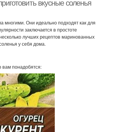
кислотой
приготовить вкусные соленья
ма многими. Они идеально подходят как для
сольные огурцы
Соленые огурцы
пулярности заключается в простоте
 несколько лучших рецептов маринованных
соленья у себя дома.
урцы с уксусом
Огурцы в кетчупе
о вам понадобятся:
езаные огурцы
Острые огурцы
Подготовка к
Холодная стерилизация
стерилизации