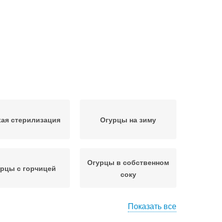
ая стерилизация
Огурцы на зиму
Огурцы в собственном
рцы с горчицей
соку
Показать все
Огурцы с лимонной
урцы без уксуса