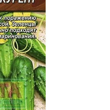
рцы в томатном
Огурцы с болгарским
соке
перцем
Огурцов без
Огурчики без
стерилизации
стерилизации
рцы в горчичной
Консервированные
заливке
огурцы
рцы в томатной
Огурцы с французской
пасте
горчицей
Ингредиенты для
гурцы в банке
огурцы