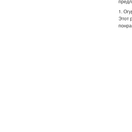
предл
1. Ог
Этот 
понра