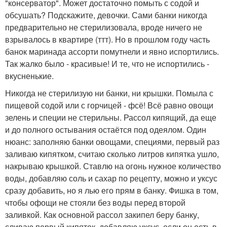
"консерватор". Может достаточно помыть с содой и
обсушать? Подскажите, девочки. Сами банки никогда
предварительно не стерилизовала, вроде ничего не
взрывалось в квартире (ттт). Но в прошлом году часть
банок маринада ассорти помутнели и явно испортились.
Так жалко было - красивые! И те, что не испортились -
вкусненькие.
Никогда не стерилизую ни банки, ни крышки. Помыла с
пищевой содой или с горчицей - фсё! Всё равно овощи
зелень и специи не стерильны. Рассол кипящий, да еще
и до полного остывания остаётся под одеялом. Один
нюанс: заполняю банки овощами, специями, первый раз
заливаю кипятком, считаю сколько литров кипятка ушло,
накрываю крышкой. Ставлю на огонь нужное количество
воды, добавляю соль и сахар по рецепту, можно и уксус
сразу добавить, но я лью его прям в банку. Фишка в том,
чтобы офощи не стояли без воды перед второй
заливкой. Как основной рассол закипел беру банку,
сливаю первый кипяток, добавляю уксус, если он есть в