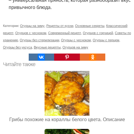
привычного блюда.
Категории:
Огурцы на зиму
,
Рецепты от кухни
,
Основные секреты
,
Классический
рецепт
,
Огурцов с чесноком
,
Современный рецепт
,
Огурцов с горчицей
,
Советы по
хранению
,
Огурцы без стерилизации
,
Огурцы с чесноком
,
Огурцы с перцем
,
Огурцы без уксуса
,
Вкусные рецепты
,
Огурцов на зиму
Читайте также
Грибы похожие на кораллы белого цвета. Описание