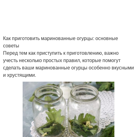
Огурцы с укропом
Огурцы с базиликом
Как приготовить маринованные огурцы: основные
советы
Перед тем как приступить к приготовлению, важно
Огурцы без
Огурцы для зимнего
учесть несколько простых правил, которые помогут
стерилизации
хранения
сделать ваши маринованные огурцы особенно вкусными
и хрустящими.
Резаные огурцы
Острые огурцы
Дольки с чесноком
Огурцы для заготовки