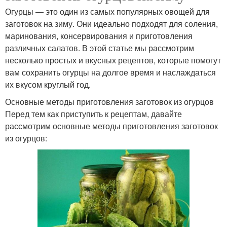
Огурцы — это один из самых популярных овощей для
Огурцы в горчичной
Консервированные
заготовок на зиму. Они идеально подходят для соления,
заливке
огурцы
маринования, консервирования и приготовления
различных салатов. В этой статье мы рассмотрим
несколько простых и вкусных рецептов, которые помогут
вам сохранить огурцы на долгое время и наслаждаться
Салат с огурцами
Обалденные огурцы
их вкусом круглый год.
Основные методы приготовления заготовок из огурцов
Перед тем как приступить к рецептам, давайте
рассмотрим основные методы приготовления заготовок
Огурцы в томатной
Огурцы в банках
из огурцов:
пасте
Рецепт с чесноком
Огурцы в пакете