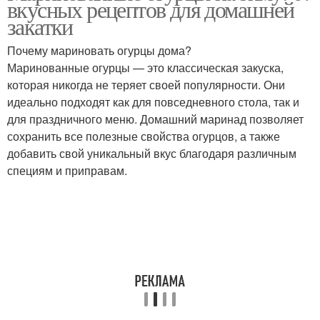
вкусных рецептов для домашней
закатки
Почему мариновать огурцы дома?
Огурцы с лимонной
Маринованные огурцы — это классическая закуска,
Огурцы без уксуса
кислотой
которая никогда не теряет своей популярности. Они
идеально подходят как для повседневного стола, так и
для праздничного меню. Домашний маринад позволяет
сохранить все полезные свойства огурцов, а также
Огурцы с ароматными
Огурцы с лимоном
добавить свой уникальный вкус благодаря различным
листьями
специям и приправам.
Огурцы с горчицей
Огурцов с чесноком
Огурцы с корейским
Огурцы с кинзой
перцем