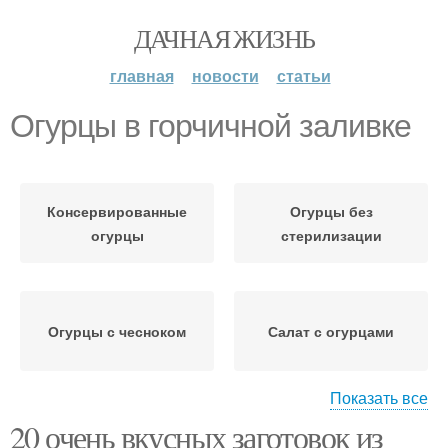
ДАЧНАЯ ЖИЗНЬ
главная
новости
статьи
Огурцы в горчичной заливке
Консервированные
Огурцы без
огурцы
стерилизации
Огурцы с чесноком
Салат с огурцами
Показать все
20 очень вкусных заготовок из
Обалденные огурцы
Огурцы на зиму