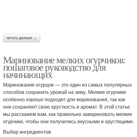
Огурцы с уксусом
Огурцы в кетчупе
читать дальше →
Огурцы в домашнем
Огурцы в соусе
Маринование мелких огурчиков:
соусе
пошаговое руководство для
начинающих
Огурцы в томатном
Маринование огурцов — это один из самых популярных
Огурцы с листьями
соке
способов сохранить урожай на зиму. Мелкие огурчики
особенно хорошо подходят для маринования, так как
они сохраняют свою хрусткость и аромат. В этой статье
мы расскажем вам, как правильно замариновать мелкие
Огурцы с болгарским
Огурцы для
огурчики, чтобы они получились вкусными и хрустящими.
перцем
маринования
Выбор ингредиентов