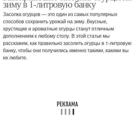
зиму в 1-литровую банку
Засолка огурцов — это один из самых популярных
способов сохранить урожай на зиму. Вкусные,
Огурцы с лимонной
хрустящие и ароматные огурцы станут отличным
Огурцы с лимоном
кислотой
дополнением к любому столу. В этой статье мы
расскажем, как правильно засолить огурцы в 1-литровую
банку, чтобы они получились именно такими, какими вы
их любите.
Огурцы с ароматными
Огурцы с чесноком
листьями
Огурцы в собственном
Горчица на зиму
соку
Огурцы с корейским
Огурцы с кинзой
перцем