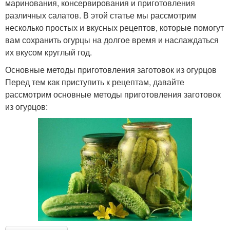
маринования, консервирования и приготовления
Огурцы с сухой
Горчицы для
различных салатов. В этой статье мы рассмотрим
горчицей
консервирования
несколько простых и вкусных рецептов, которые помогут
вам сохранить огурцы на долгое время и наслаждаться
их вкусом круглый год.
Основные методы приготовления заготовок из огурцов
Банки с горчицей
Резаные огурцы
Перед тем как приступить к рецептам, давайте
рассмотрим основные методы приготовления заготовок
из огурцов:
Огурцы с семенами
Горчицы на зиму
Консервированные
Огурцы с горчичными
огурцы
зернами