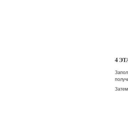
4 ЭТ
Запол
получ
Затем