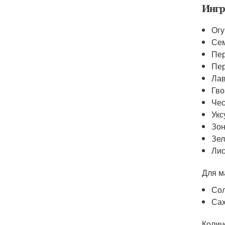
Ингр
Огу
Сем
Пер
Пер
Лав
Гво
Чес
Укс
Зон
Зел
Лис
Для м
Сол
Сах
Колич