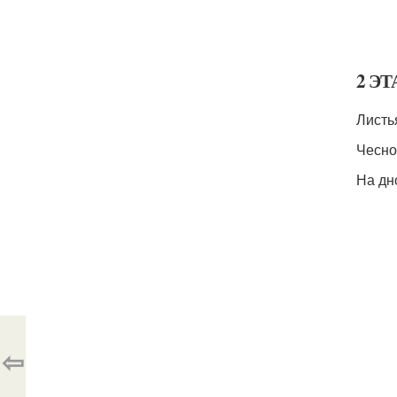
2 ЭТ
Листь
Чесно
На дн
⇦