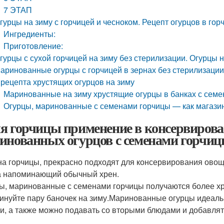
7 ЭТАП
гурцы на зиму с горчицей и чесноком. Рецепт огурцов в гор
Ингредиенты:
Приготовление:
гурцы с сухой горчицей на зиму без стерилизации. Огурцы н
аринованные огурцы с горчицей в зернах без стерилизаци
 рецепта хрустящих огурцов на зиму
Маринованные на зиму хрустящие огурцы в банках с семе
Огурцы, маринованные с семенами горчицы — как магаз
я горчицы применение в консервирова
инованных огурцов с семенами горчи
а горчицы, прекрасно подходят для консервирования овоще
а напоминающий обычный хрен.
ы, маринованные с семенами горчицы получаются более хр
инуйте пару баночек на зиму.Маринованные огурцы идеаль
ки, а также можно подавать со вторыми блюдами и добавлят