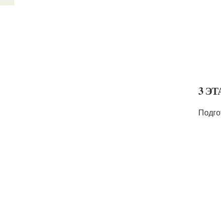
3 ЭТ
Подго