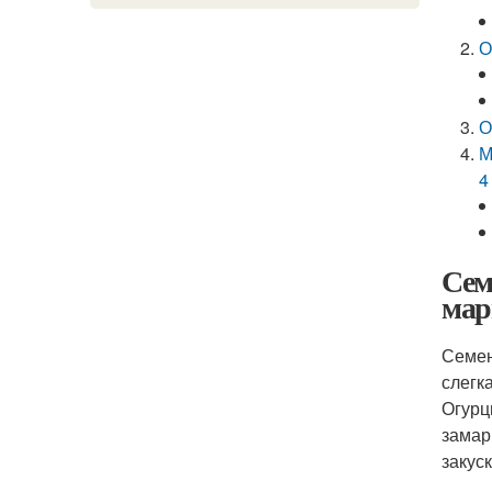
О
О
М
4
Сем
мар
Семен
слегк
Огурц
замар
закус