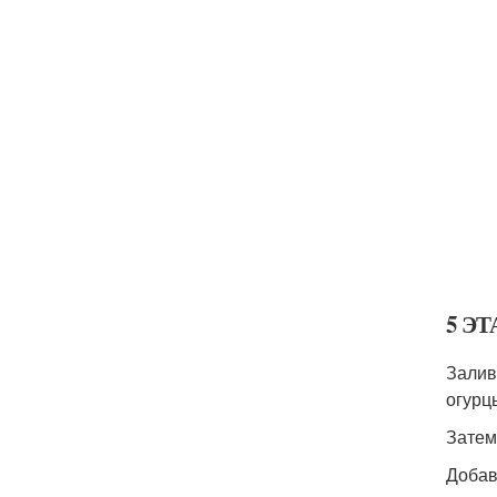
5 ЭТ
Залив
огурц
Затем
Добав