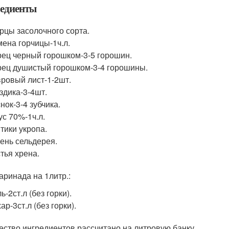
едиенты
рцы засолочного сорта.
ена горчицы-1ч.л.
ец черный горошком-3-5 горошин.
ец душистый горошком-3-4 горошины.
ровый лист-1-2шт.
здика-3-4шт.
нок-3-4 зубчика.
ус 70%-1ч.л.
тики укропа.
ень сельдерея.
тья хрена.
аринада на 1литр.:
ь-2ст.л (без горки).
ар-3ст.л (без горки).
ество ингредиентов рассчитано на литровую банку.