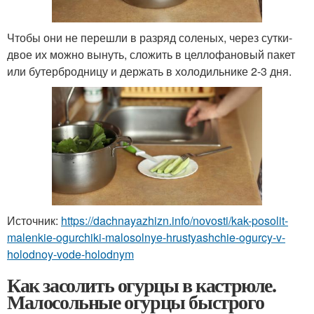
Чтобы они не перешли в разряд соленых, через сутки-
двое их можно вынуть, сложить в целлофановый пакет
или бутербродницу и держать в холодильнике 2-3 дня.
Источник:
https://dachnayazhizn.info/novosti/kak-posolit-
malenkie-ogurchiki-malosolnye-hrustyashchie-ogurcy-v-
holodnoy-vode-holodnym
Как засолить огурцы в кастрюле.
Малосольные огурцы быстрого