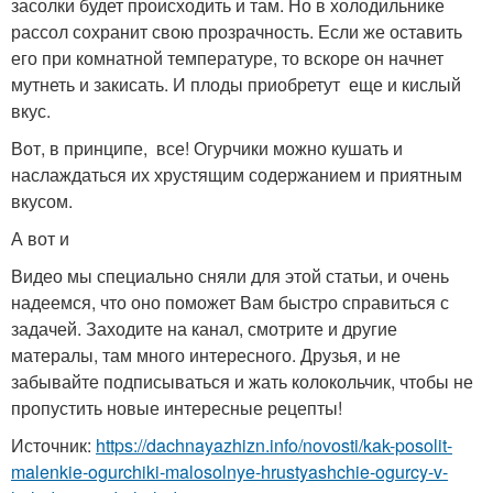
засолки будет происходить и там. Но в холодильнике
рассол сохранит свою прозрачность. Если же оставить
его при комнатной температуре, то вскоре он начнет
мутнеть и закисать. И плоды приобретут еще и кислый
вкус.
Вот, в принципе, все! Огурчики можно кушать и
наслаждаться их хрустящим содержанием и приятным
вкусом.
А вот и
Видео мы специально сняли для этой статьи, и очень
надеемся, что оно поможет Вам быстро справиться с
задачей. Заходите на канал, смотрите и другие
матералы, там много интересного. Друзья, и не
забывайте подписываться и жать колокольчик, чтобы не
пропустить новые интересные рецепты!
Источник:
https://dachnayazhizn.info/novosti/kak-posolit-
malenkie-ogurchiki-malosolnye-hrustyashchie-ogurcy-v-