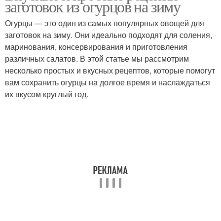
заготовок из огурцов на зиму
Огурцы — это один из самых популярных овощей для
заготовок на зиму. Они идеально подходят для соления,
Огурцы с лимонной
маринования, консервирования и приготовления
Огурцы с лимоном
кислотой
различных салатов. В этой статье мы рассмотрим
несколько простых и вкусных рецептов, которые помогут
вам сохранить огурцы на долгое время и наслаждаться
их вкусом круглый год.
Огурцы с ароматными
Огурцы с горчицей
листьями
Лука с лимонным соком
Сок на зиму
Огурцы в медовом
Огурцы с кетчупом
соусе