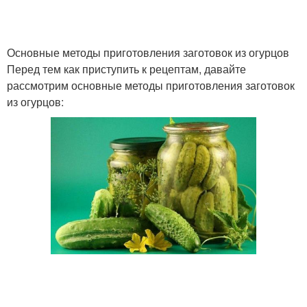
Огурцы с необычным
Основные методы приготовления заготовок из огурцов
Огурцы с зеленью
вкусом
Перед тем как приступить к рецептам, давайте
рассмотрим основные методы приготовления заготовок
из огурцов:
Огурцы без
Огурцы с необычными
стерилизации
ингредиентами
Огурцы с уксусом
Огурцы в кетчупе
Огурцы в домашнем
Огурцы в соусе
соусе