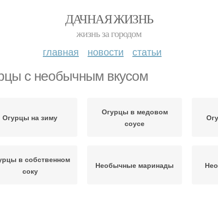
ДАЧНАЯ ЖИЗНЬ
жизнь за городом
главная
новости
статьи
рцы с необычным вкусом
Огурцы в медовом
Огурцы на зиму
Огу
соусе
урцы в собственном
Необычные маринады
Нео
соку
Огурцы с лимонной
Огурцы без уксуса