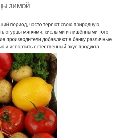
рцы зимой
мний период, часто теряют свою природную
ать огурцы мягкими, кислыми и лишёнными того
огие производители добавляют в банку различные
ю и испортить естественный вкус продукта.