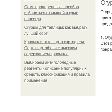
Огу
Семь проверенных способов
Огурц
избавиться от мышей и крыс
приго
навсегда
предл
Огурцы для теплицы: как выбрать
лучший сорт
1. Ог
Крахмалистые сорта картофеля.
Этот 
Ог
Сорта картофеля с высоким
понра
содержанием крахмала
Выбираем антигололедные
реагенты - описание популярных
средств, классификация и правила
применения