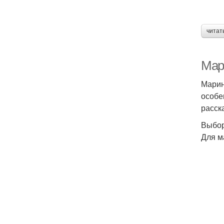
читат
Мар
Марин
особе
расск
Выбор
Для м