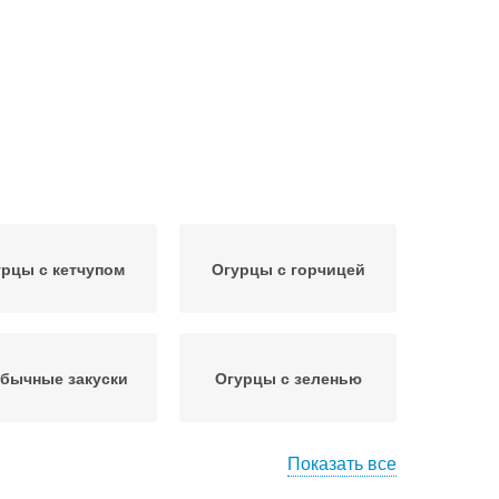
рцы с кетчупом
Огурцы с горчицей
бычные закуски
Огурцы с зеленью
Показать все
Огурцы без
Огурцы с необычными