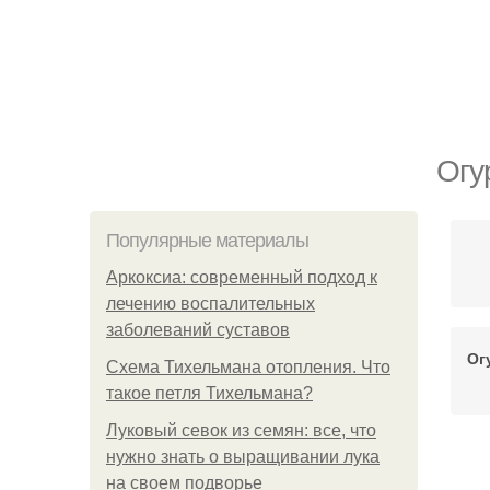
Огу
Популярные материалы
Аркоксиа: современный подход к
лечению воспалительных
заболеваний суставов
Ог
Схема Тихельмана отопления. Что
такое петля Тихельмана?
Луковый севок из семян: все, что
нужно знать о выращивании лука
на своем подворье