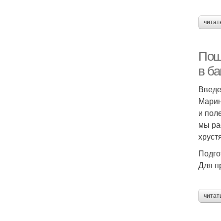
читат
Пош
в ба
Введ
Марин
и пол
мы ра
хруст
Подго
Для п
читат