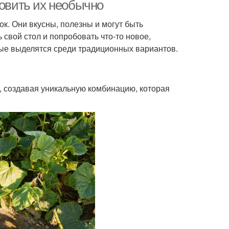
стерилизации
ингредиентами
товить их необычно
к. Они вкусны, полезны и могут быть
свой стол и попробовать что-то новое,
оленые огурцы
Огурцы с лимоном
рые выделятся среди традиционных вариантов.
й, создавая уникальную комбинацию, которая
Огурцы в домашнем
урцы в кетчупе
соусе