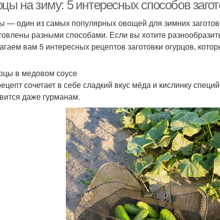
кислотой
рцы на зиму: 5 интересных способов заго
ы — один из самых популярных овощей для зимних заготово
товлены разными способами. Если вы хотите разнообразить 
Огурцы с луком
Малосольные огурцы
С
агаем вам 5 интересных рецептов заготовки огурцов, кото
урцы в медовом соусе
рецепт сочетает в себе сладкий вкус мёда и кислинку специ
урцы с ароматными
Огурцы с уксусом
Ог
вится даже гурманам.
листьями
Огурцы в соусе