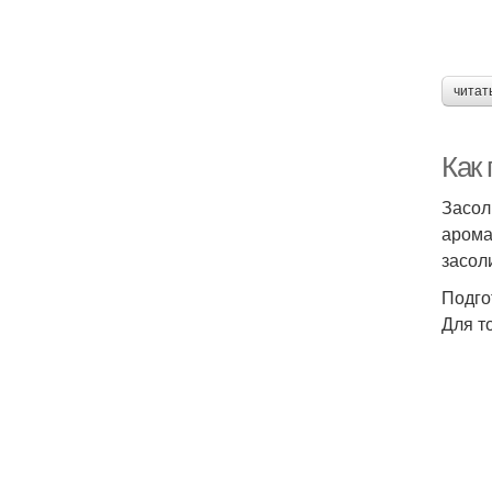
читат
Как 
Засол
арома
засол
Подго
Для т