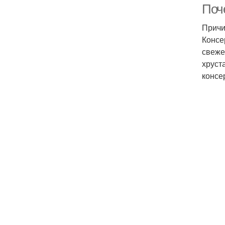
Поч
Причи
Консе
свеже
хруст
консе