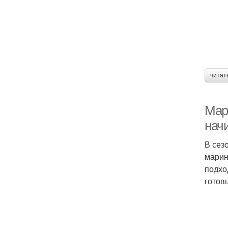
читат
Мар
нач
В сез
марин
подхо
готовы