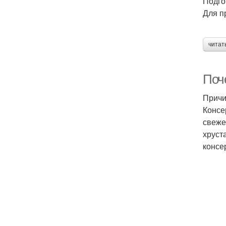
Подго
Для п
читат
Поч
Причи
Консе
свеже
хруст
консе