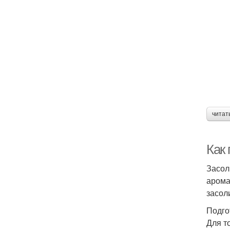
читат
Как 
Засол
арома
засол
Подго
Для т