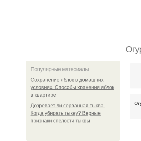
Огу
Популярные материалы
Сохранение яблок в домашних
условиях. Способы хранения яблок
в квартире
Ог
Дозревает ли сорванная тыква.
Когда убирать тыкву? Верные
признаки спелости тыквы