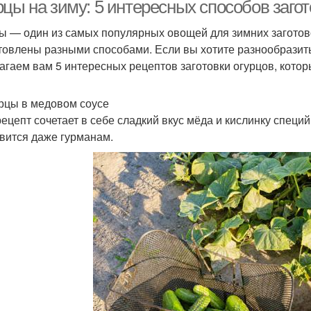
стерилизации
ингредиентами
рцы на зиму: 5 интересных способов заго
ы — один из самых популярных овощей для зимних заготово
товлены разными способами. Если вы хотите разнообразить 
Огур
Соленые огурцы
Огурцы с лимоном
агаем вам 5 интересных рецептов заготовки огурцов, кото
урцы в медовом соусе
рецепт сочетает в себе сладкий вкус мёда и кислинку специ
Огурцы в домашнем
Огурцы в кетчупе
О
вится даже гурманам.
соусе
Салатные огурцы