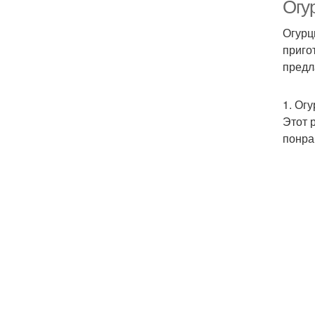
Огу
Огурц
приго
предл
1. Ог
Этот 
понра