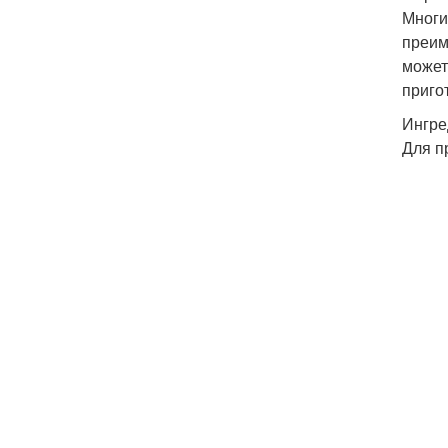
Многи
преим
может
приго
Ингре
Для п