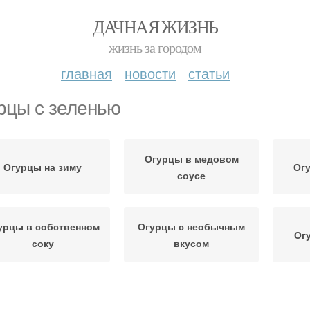
ДАЧНАЯ ЖИЗНЬ
жизнь за городом
главная
новости
статьи
рцы с зеленью
Огурцы в медовом
Огурцы на зиму
Огу
соусе
урцы в собственном
Огурцы с необычным
Ог
соку
вкусом
Огурцы без
Огурцы с необычными
О