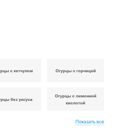
рцы с кетчупом
Огурцы с горчицей
Огурцы с лимонной
урцы без уксуса
кислотой
Показать все
гурцы с луком
Малосольные огурцы