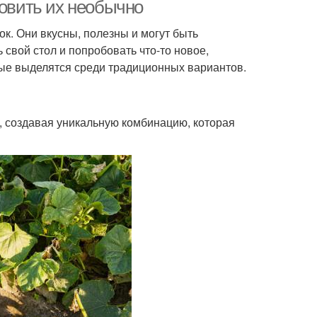
товить их необычно
к. Они вкусны, полезны и могут быть
свой стол и попробовать что-то новое,
цы с ароматными
Огурцы с уксусом
рые выделятся среди традиционных вариантов.
листьями
й, создавая уникальную комбинацию, которая
Огурцы для быстрого
гурцы в соусе
маринования