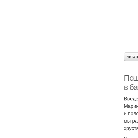
читат
Пош
в ба
Введ
Марин
и пол
мы ра
хруст