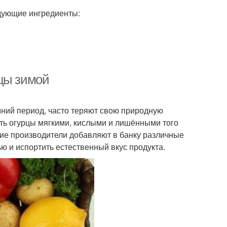
дующие ингредиенты:
рцы зимой
мний период, часто теряют свою природную
ать огурцы мягкими, кислыми и лишёнными того
огие производители добавляют в банку различные
ю и испортить естественный вкус продукта.