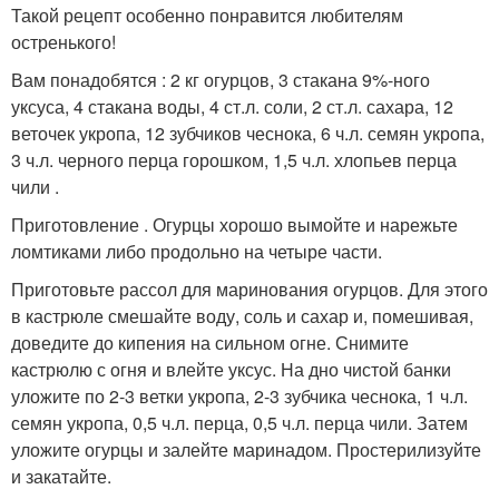
Такой рецепт особенно понравится любителям
остренького!
Вам понадобятся : 2 кг огурцов, 3 стакана 9%-ного
уксуса, 4 стакана воды, 4 ст.л. соли, 2 ст.л. сахара, 12
веточек укропа, 12 зубчиков чеснока, 6 ч.л. семян укропа,
3 ч.л. черного перца горошком, 1,5 ч.л. хлопьев перца
чили .
Приготовление . Огурцы хорошо вымойте и нарежьте
ломтиками либо продольно на четыре части.
Приготовьте рассол для маринования огурцов. Для этого
в кастрюле смешайте воду, соль и сахар и, помешивая,
доведите до кипения на сильном огне. Снимите
кастрюлю с огня и влейте уксус. На дно чистой банки
уложите по 2-3 ветки укропа, 2-3 зубчика чеснока, 1 ч.л.
семян укропа, 0,5 ч.л. перца, 0,5 ч.л. перца чили. Затем
уложите огурцы и залейте маринадом. Простерилизуйте
и закатайте.