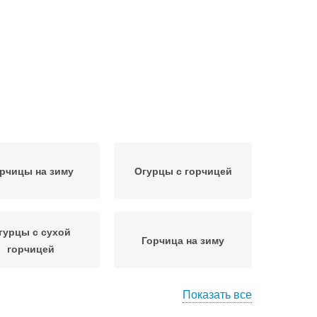
рчицы на зиму
Огурцы с горчицей
гурцы с сухой
Горчица на зиму
горчицей
Показать все
итровая банка
Огурцы в банке