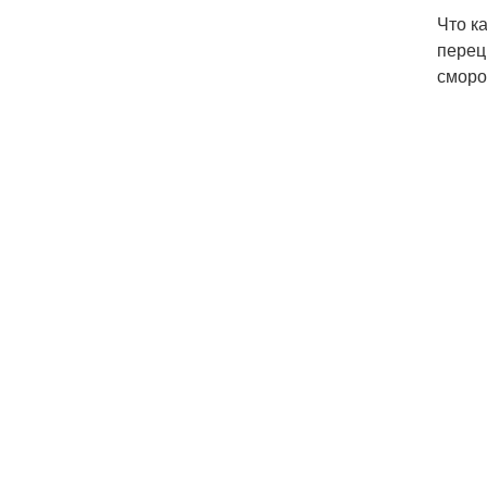
Что к
перец
сморо