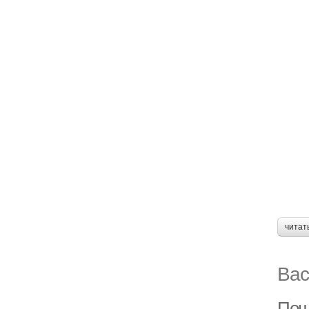
читат
Вас
Пош