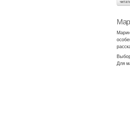
читат
Мар
Марин
особе
расск
Выбор
Для м