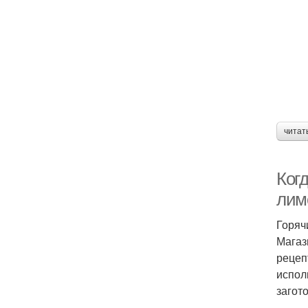
читат
Когд
лим
Горяч
Магаз
рецеп
испол
загот