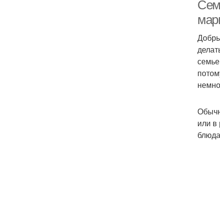
Сем
мар
Добры
делат
семье
потом
немно
Обычн
или в
блюда