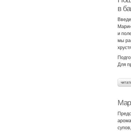
в ба
Введ
Марин
и пол
мы ра
хруст
Подго
Для п
читат
Мар
Предс
арома
супов