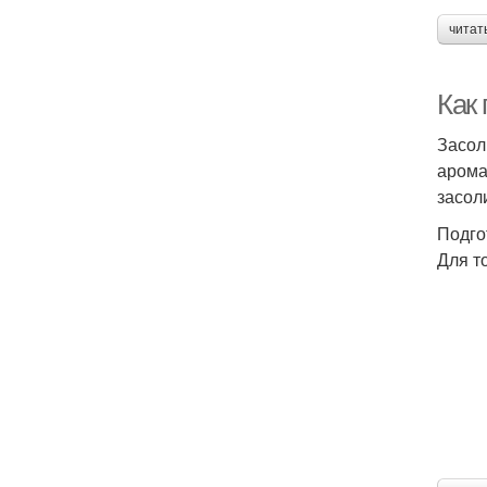
читат
Как 
Засол
арома
засол
Подго
Для т