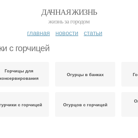
ДАЧНАЯ ЖИЗНЬ
жизнь за городом
главная
новости
статьи
ки с горчицей
Горчицы для
Огурцы в банках
Го
консервирования
О
гурчики с горчицей
Огурцов с горчицей
Литровые банки
Банки с уксусом
Л