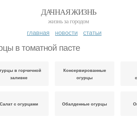
ДАЧНАЯ ЖИЗНЬ
жизнь за городом
главная
новости
статьи
рцы в томатной пасте
гурцы в горчичной
Консервированные
заливке
огурцы
Салат с огурцами
Обалденные огурцы
О
Огурцы в банках
Огурцы в пакете
Мало