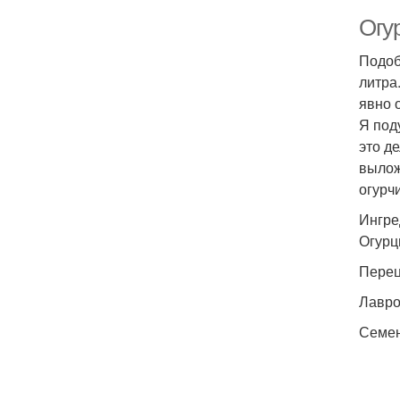
Огу
Подоб
литра
явно 
Я под
это д
вылож
огурч
Ингре
Огурцы
Перец 
Лавро
Семена