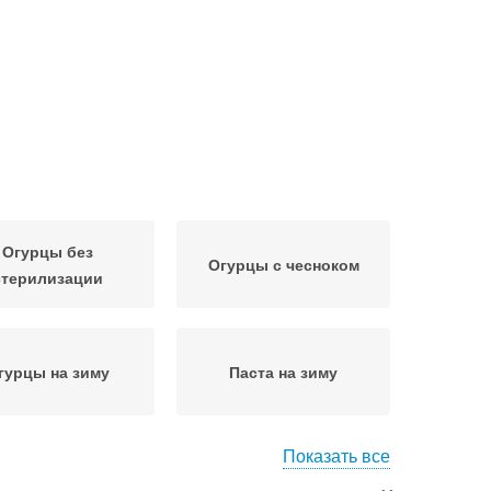
Огурцы без
Огурцы с чесноком
стерилизации
гурцы на зиму
Паста на зиму
Показать все
сольные огурцы