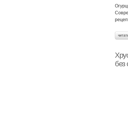
Огурц
Совре
рецеп
читат
Хру
без