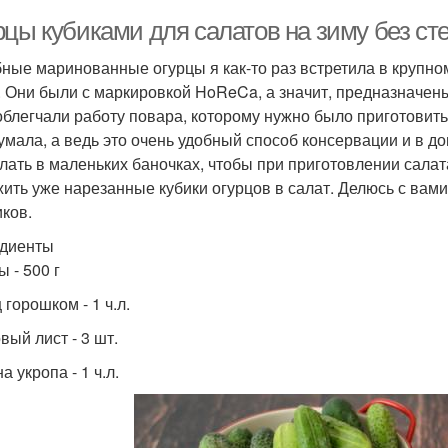
рцы кубиками для салатов на зиму без ст
ные маринованные огурцы я как-то раз встретила в крупно
. Они были с маркировкой HoReCa, а значит, предназначены
облегчали работу повара, которому нужно было приготовить
умала, а ведь это очень удобный способ консервации и в до
елать в маленьких баночках, чтобы при приготовлении салат
ить уже нарезанные кубики огурцов в салат. Делюсь с вам
иков.
диенты
 - 500 г
горошком - 1 ч.л.
вый лист - 3 шт.
 укропа - 1 ч.л.