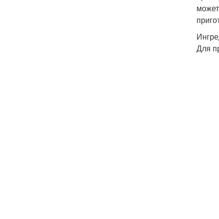
может
приго
Ингре
Для п