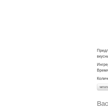
Предл
вкусн
Ингре
Время
Колич
читат
Вас