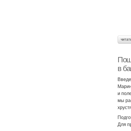
читат
Пош
в ба
Введ
Марин
и пол
мы ра
хруст
Подго
Для п