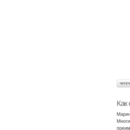
читат
Как
Марин
Многи
преим