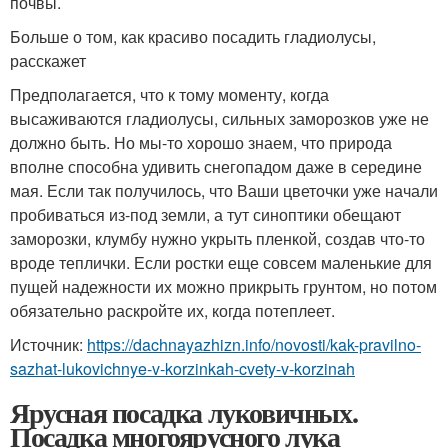
почвы.
Больше о том, как красиво посадить гладиолусы,
расскажет
Предполагается, что к тому моменту, когда
высаживаются гладиолусы, сильных заморозков уже не
должно быть. Но мы-то хорошо знаем, что природа
вполне способна удивить снегопадом даже в середине
мая. Если так получилось, что Ваши цветочки уже начали
пробиваться из-под земли, а тут синоптики обещают
заморозки, клумбу нужно укрыть пленкой, создав что-то
вроде теплички. Если ростки еще совсем маленькие для
пущей надежности их можно прикрыть грунтом, но потом
обязательно раскройте их, когда потеплеет.
Источник:
https://dachnayazhizn.info/novosti/kak-pravilno-
sazhat-lukovichnye-v-korzinkah-cvety-v-korzinah
Ярусная посадка луковичных.
Посадка многоярусного лука