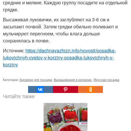
средние и мелкие. Каждую группу посадите на отдельной
грядке.
Высаживая луковички, их заглубляют на 3-6 см и
засыпают почвой. Затем грядки обильно поливают и
мульчируют перегноем, чтобы влага дольше
сохранялась в почве.
Источник:
https://dachnayazhizn.info/novosti/posadka-
lukovichnyh-cvetov-v-korziny-posadka-lukovichnyh-v-
korziny
Категории:
Корзинки для посадки
,
Выращивания в корзинах
,
Ярусная посадка
Читайте также