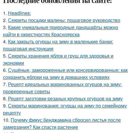
1.
Headlines:
2.
Секреты посадки малины: пошаговое руководство
3.
Какие уникальные природные ландшафты можно
найти в окрестностях Красноярска
4.
Как закрыть огурцы на зиму в маленькие банки:
пошаговая инструкция
5.
Секреты хранения яблок и груш для здоровья и
экономии
6.
Сушёные, замороженные или консервированные: как
сохранить яблоки на зиму в домашних условиях
7.
Рецепт идеальных маринованных огурцов на зиму:
проверенные советы
8.
Рецепт заготовки резаных крупных огурцов на зиму
9.
Секреты маринования: огурцы на зиму по семейному
рецепту
10.
Почему фикус бенджамина сбросил листья после
замерзания? Как спасти растение