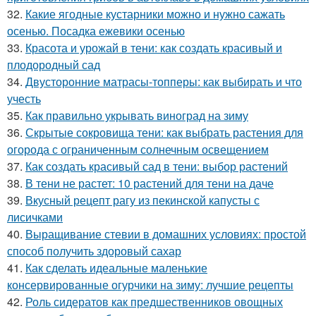
32.
Какие ягодные кустарники можно и нужно сажать
осенью. Посадка ежевики осенью
33.
Красота и урожай в тени: как создать красивый и
плодородный сад
34.
Двусторонние матрасы-топперы: как выбирать и что
учесть
35.
Как правильно укрывать виноград на зиму
36.
Скрытые сокровища тени: как выбрать растения для
огорода с ограниченным солнечным освещением
37.
Как создать красивый сад в тени: выбор растений
38.
В тени не растет: 10 растений для тени на даче
39.
Вкусный рецепт рагу из пекинской капусты с
лисичками
40.
Выращивание стевии в домашних условиях: простой
способ получить здоровый сахар
41.
Как сделать идеальные маленькие
консервированные огурчики на зиму: лучшие рецепты
42.
Роль сидератов как предшественников овощных