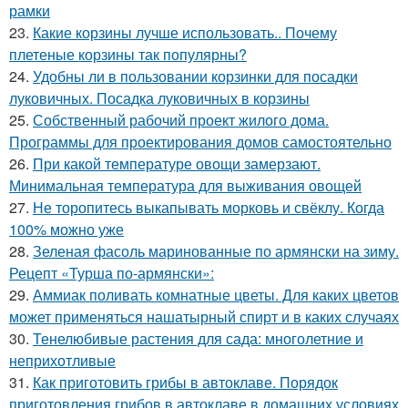
рамки
23.
Какие корзины лучше использовать.. Почему
плетеные корзины так популярны?
24.
Удобны ли в пользовании корзинки для посадки
луковичных. Посадка луковичных в корзины
25.
Собственный рабочий проект жилого дома.
Программы для проектирования домов самостоятельно
26.
При какой температуре овощи замерзают.
Минимальная температура для выживания овощей
27.
Не торопитесь выкапывать морковь и свёклу. Когда
100% можно уже
28.
Зеленая фасоль маринованные по армянски на зиму.
Рецепт «Турша по-армянски»:
29.
Аммиак поливать комнатные цветы. Для каких цветов
может применяться нашатырный спирт и в каких случаях
30.
Тенелюбивые растения для сада: многолетние и
неприхотливые
31.
Как приготовить грибы в автоклаве. Порядок
приготовления грибов в автоклаве в домашних условиях