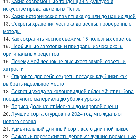
11.
Какие современные тенденции в культуре и
искусстве представлены в Пензе
12.
Какие исторические памятники дошли до наших дней
13.
Секреты хранения чеснока до весны: проверенные
методы
14.
Как сохранить чеснок свежим: 15 полезных советов
15.
Необычные заготовки и приправы из чеснока: 5
оригинальных рецептов
16.
Почему мой чеснок не высыхает зимой: советы и
хитрости
17.
Откройте для себя секреты посадки клубники: как
выбрать идеальное место
18.
Секреты ухода за колоновидной яблоней: от выбора
посадочного материала до уборки урожая
19.
Лариса Долина: от Москвы до мировой сцены
20.
Лучшие сорта огурцов на 2024 год: что ждать от
нового сезона
21.
Удивительный длинный сорт: все о длинной тыкве
22.
Сажать и пересаживать деревья: лучшие временные