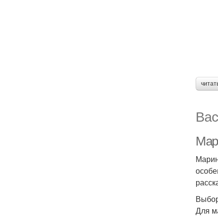
читат
Вас
Мар
Марин
особе
расск
Выбор
Для м