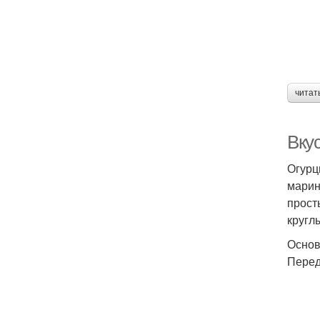
читат
Вкус
Огурц
марин
прост
круглы
Основ
Перед