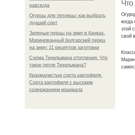
Что
навсегда
Огурц
Огурцы для теплицы: как выбрать
когда
лучший сорт
этой 
Зеленые перцы на зиму в банках.
свой 
Маринованный болгарский перец
на зиму: 11 рецептов заготовки
Класс
Схема Тихельмана отопления. Что
Марин
такое петля Тихельмана?
самос
Крахмалистые сорта картофеля.
Сорта картофеля с высоким
содержанием крахмала