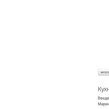
читат
Кух
Введ
Марин