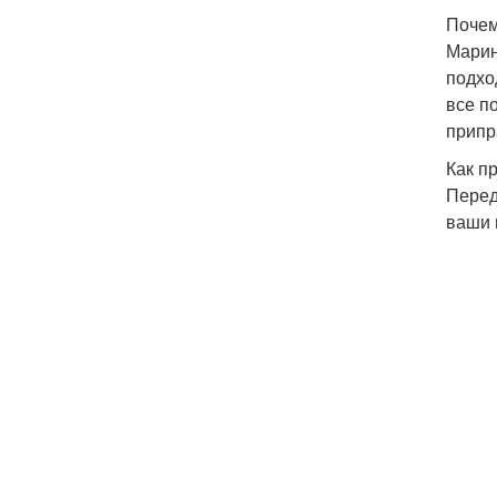
Почем
Марин
подхо
все п
припр
Как п
Перед
ваши 