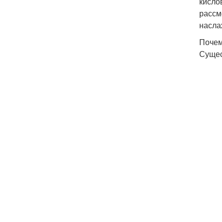
кисло
рассм
насла
Почем
Сущес