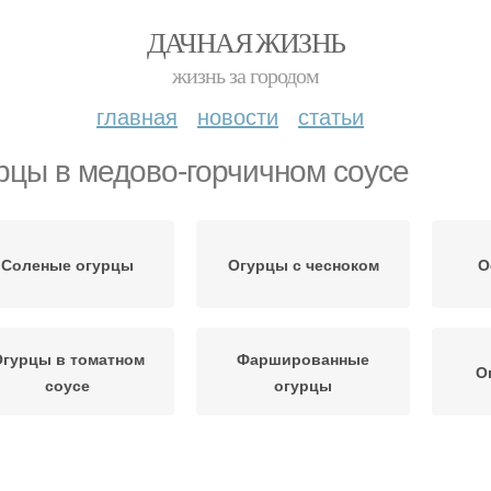
ДАЧНАЯ ЖИЗНЬ
жизнь за городом
главная
новости
статьи
рцы в медово-горчичном соусе
Соленые огурцы
Огурцы с чесноком
О
гурцы в томатном
Фаршированные
О
соусе
огурцы
Огурцы для
Битые огурцы