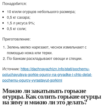
Понадобится:
10 кгили огурцов небольшого размера;
0,5 кг сахара;
1,5 л уксуса 9%;
0,5 кг соли;
Приготовление:
Зелень мелко нарезают, чеснок измельчают с
помощью ножа или терки.
По банкам раскладывают овощи и специи.
Источник:
https://dachnayazhizn.info/stati/pochemu-
poluchayutsya-gorkie-ogurcy-na-gryadke-i-chto-delat-
pochemu-ogurcy-vyrastayut-gorkimi
Можно ли закатывать горькие
огурцы. Как солить горькие огурцы
на зиму и можно ли это делать?