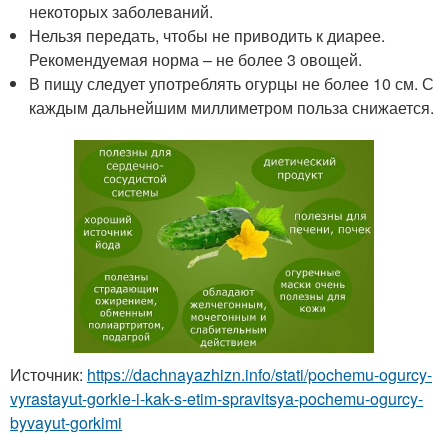
некоторых заболеваний.
Нельзя передать, чтобы не приводить к диарее.
Рекомендуемая норма – не более 3 овощей.
В пищу следует употреблять огурцы не более 10 см. С
каждым дальнейшим миллиметром польза снижается.
Источник:
https://dachnayazhizn.info/stati/pochemu-ogurcy-
vyrastayut-gorkie-i-kak-s-etim-spravitsya-pochemu-ogurcy-
byvayut-gorkimi