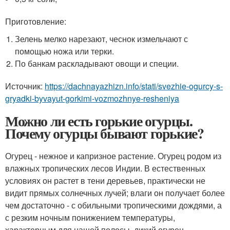
Приготовление:
Зелень мелко нарезают, чеснок измельчают с
помощью ножа или терки.
По банкам раскладывают овощи и специи.
Источник:
https://dachnayazhizn.info/stati/svezhie-ogurcy-s-
gryadki-byvayut-gorkimi-vozmozhnye-resheniya
Можно ли есть горькие огурцы.
Почему огурцы бывают горькие?
Огурец - нежное и капризное растение. Огурец родом из
влажных тропических лесов Индии. В естественных
условиях он растет в тени деревьев, практически не
видит прямых солнечных лучей; влаги он получает более
чем достаточно - с обильными тропическими дождями, а
с резким ночным понижением температуры,
характерным для нашей полосы, дикий огурец