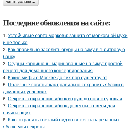
читать дальше →
Последние обновления на сайте:
1.
Устойчивые сорта моркови: защита от морковной мухи
и не только
2.
Как правильно засолить огурцы на зиму в 1-литровую
банку
3.
Огурцы корнишоны маринованные на зиму: простой
рецепт для домашнего консервирования
4.
Какие мифы о Москве до сих пор существуют
5.
Полезные советы: как правильно сохранить яблоки в
домашних условиях
6.
Секреты сохранения яблок и груш до нового урожая
7.
Секреты сохранения яблок до весны: советы для
начинающих
8.
Как сохранить светлый вид и свежесть нарезанных
яблок: мои секреты