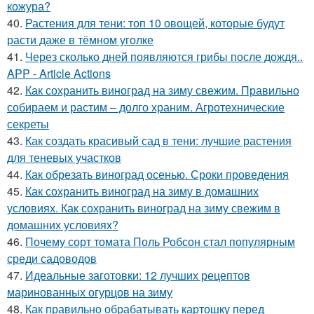
кожура?
40.
Растения для тени: топ 10 овощей, которые будут
расти даже в тёмном уголке
41.
Через сколько дней появляются грибы после дождя..
APP - Article Actions
42.
Как сохранить виноград на зиму свежим. Правильно
собираем и растим – долго храним. Агротехнические
секреты
43.
Как создать красивый сад в тени: лучшие растения
для теневых участков
44.
Как обрезать виноград осенью. Сроки проведения
45.
Как сохранить виноград на зиму в домашних
условиях. Как сохранить виноград на зиму свежим в
домашних условиях?
46.
Почему сорт томата Поль Робсон стал популярным
среди садоводов
47.
Идеальные заготовки: 12 лучших рецептов
маринованных огурцов на зиму
48.
Как правильно обрабатывать картошку перед