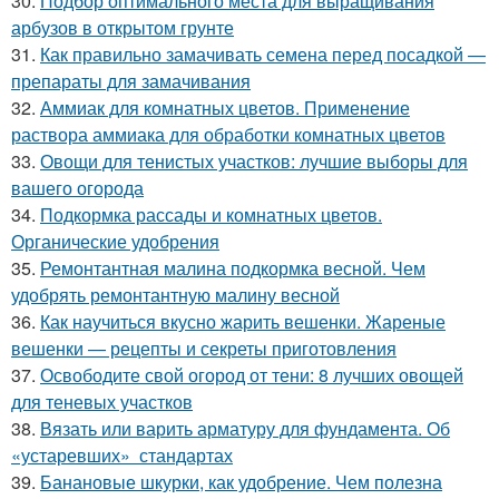
30.
Подбор оптимального места для выращивания
арбузов в открытом грунте
31.
Как правильно замачивать семена перед посадкой —
препараты для замачивания
32.
Аммиак для комнатных цветов. Применение
раствора аммиака для обработки комнатных цветов
33.
Овощи для тенистых участков: лучшие выборы для
вашего огорода
34.
Подкормка рассады и комнатных цветов.
Органические удобрения
35.
Ремонтантная малина подкормка весной. Чем
удобрять ремонтантную малину весной
36.
Как научиться вкусно жарить вешенки. Жареные
вешенки — рецепты и секреты приготовления
37.
Освободите свой огород от тени: 8 лучших овощей
для теневых участков
38.
Вязать или варить арматуру для фундамента. Об
«устаревших» стандартах
39.
Банановые шкурки, как удобрение. Чем полезна