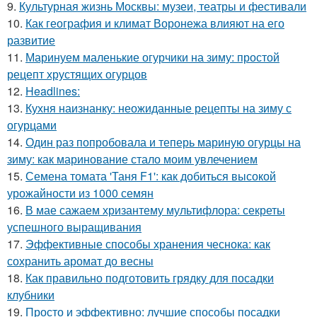
9.
Культурная жизнь Москвы: музеи, театры и фестивали
10.
Как география и климат Воронежа влияют на его
развитие
11.
Маринуем маленькие огурчики на зиму: простой
рецепт хрустящих огурцов
12.
Headlines:
13.
Кухня наизнанку: неожиданные рецепты на зиму с
огурцами
14.
Один раз попробовала и теперь мариную огурцы на
зиму: как маринование стало моим увлечением
15.
Семена томата 'Таня F1': как добиться высокой
урожайности из 1000 семян
16.
В мае сажаем хризантему мультифлора: секреты
успешного выращивания
17.
Эффективные способы хранения чеснока: как
сохранить аромат до весны
18.
Как правильно подготовить грядку для посадки
клубники
19.
Просто и эффективно: лучшие способы посадки