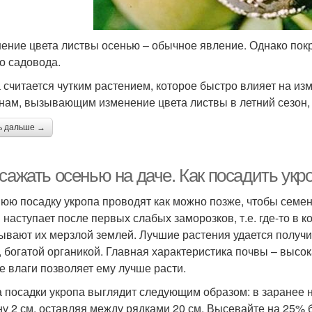
ение цвета листвы осенью – обычное явление. Однако покр
о садовода.
 считается чутким растением, которое быстро влияет на и
нам, вызывающим изменение цвета листвы в летний сезон,
ь дальше →
сажать осенью на даче. Как посадить укр
юю посадку укропа проводят как можно позже, чтобы семе
 наступает после первых слабых заморозков, т.е. где-то в 
ывают их мерзлой землей. Лучшие растения удается получи
, богатой органикой. Главная характеристика почвы – высок
е влаги позволяет ему лучше расти.
 посадки укропа выглядит следующим образом: в заранее
ну 2 см, оставляя между рядками 20 см. Высевайте на 25% 