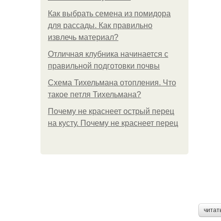
Как выбрать семена из помидора
для рассады. Как правильно
извлечь материал?
Отличная клубника начинается с
правильной подготовки почвы
Схема Тихельмана отопления. Что
такое петля Тихельмана?
Почему не краснеет острый перец
на кусту. Почему не краснеет перец
читат