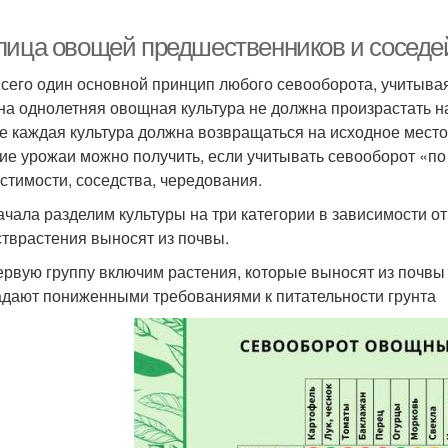
лица овощей предшественников и соседе
всего один основной принцип любого севооборота, учитыва
на однолетняя овощная культура не должна произрастать н
е каждая культура должна возвращаться на исходное место н
ие урожаи можно получить, если учитывать севооборот «по
стимости, соседства, чередования.
ачала разделим культуры на три категории в зависимости от
тврастения выносят из почвы.
первую группу включим растения, которые выносят из почв
адают пониженными требованиями к питательности грунта