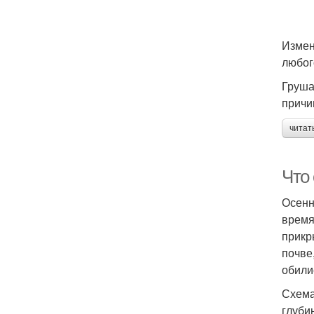
Измен
любог
Груша
причи
читат
Что 
Осенн
время
прикр
почве
обили
Схема
глуби