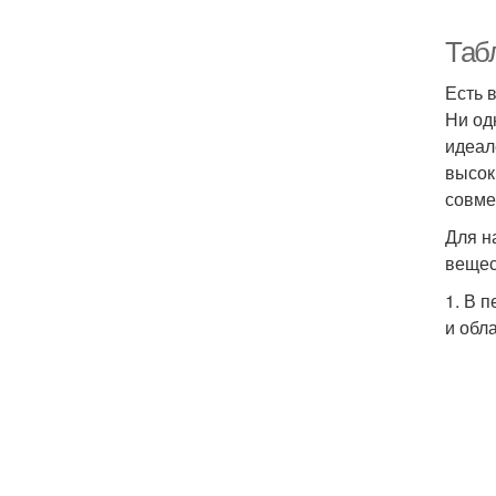
Таб
Есть 
Ни од
идеал
высок
совме
Для н
вещес
1. В 
и обл