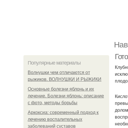
Нав
Гото
Популярные материалы
Клубн
Волнушки чем отличаются от
исклю
рыжиков. ВОЛНУШКИ И РЫЖИКИ
плодо
Основные болезни яблонь и их
Кисло
лечение. Болезни яблонь: описание
превы
с фото, методы борьбы
долом
Аркоксиа: современный подход к
воспр
лечению воспалительных
необх
заболеваний суставов