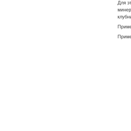
Для э
минер
клубн
Приме
Приме