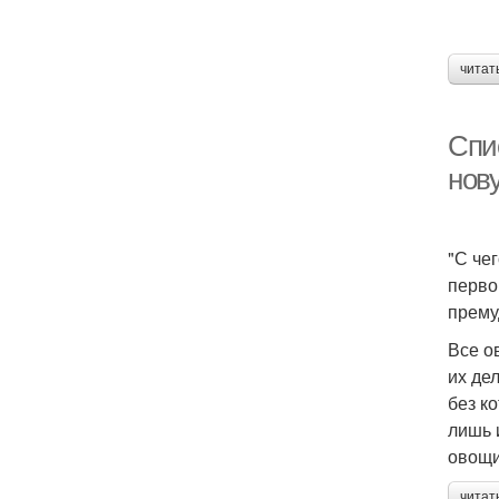
читат
Спи
нов
"С че
перво
прему
Все о
их де
без к
лишь 
овощи
читат