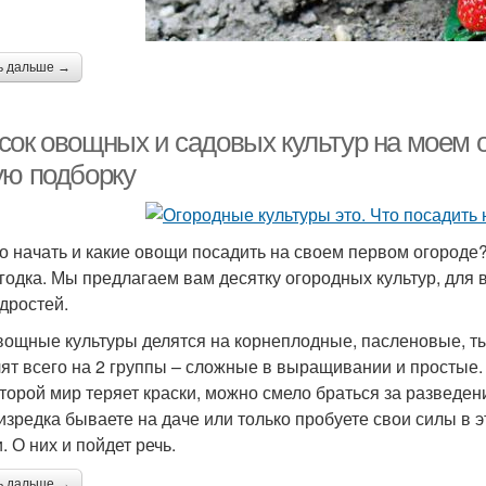
ь дальше →
сок овощных и садовых культур на моем о
ую подборку
го начать и какие овощи посадить на своем первом огороде
годка. Мы предлагаем вам десятку огородных культур, для 
дростей.
вощные культуры делятся на корнеплодные, пасленовые, ты
лят всего на 2 группы – сложные в выращивании и простые. 
оторой мир теряет краски, можно смело браться за разведе
изредка бываете на даче или только пробуете свои силы в 
. О них и пойдет речь.
ь дальше →