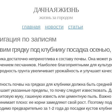
ДАЧНАЯ ЖИЗНЬ
жизнь за городом
главная
новости
статьи
игация по записям
вим грядку под клубнику посадка осенью,
ика достаточно неприхотлива к составу почвы. Она может р
чением песчаников. Наиболее благоприятными для культур
родность грунта увеличивает урожайность и улучшает качес
тность почвы на грядках для клубники должна быть средней,
шает указанные пределы, то почву следует известковать. Д
итовую муку, гашеную известь или цементную пыль. Важно з
инимает плохо: ее корни замедляют свой рост. Поэтому по
одимо предварительно за 1-2 года до посадки кустов клубни