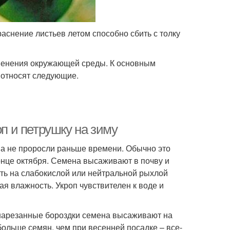
аснение листьев летом способно сбить с толку
зменения окружающей среды. К основным
 относят следующие.
оп и петрушку на зиму
на не проросли раньше времени. Обычно это
конце октября. Семена высаживают в почву и
ть на слабокислой или нейтральной рыхлой
ая влажность. Укроп чувствителен к воде и
 нарезанные бороздки семена высаживают на
больше семян, чем при весенней посадке – все-